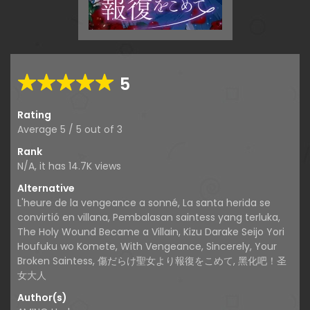
5
Rating
Average
5
/
5
out of
3
Rank
N/A, it has 14.7K views
Alternative
L'heure de la vengeance a sonné, La santa herida se
convirtió en villana, Pembalasan saintess yang terluka,
The Holy Wound Became a Villain, Kizu Darake Seijo Yori
Houfuku wo Komete, With Vengeance, Sincerely, Your
Broken Saintess, 傷だらけ聖女より報復をこめて, 黑化吧！圣
女大人
Author(s)