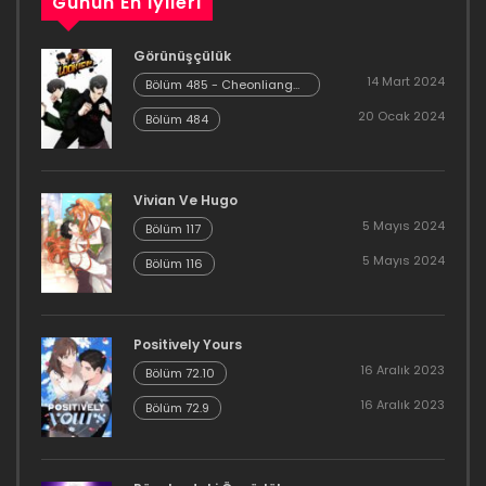
Günün En İyileri
21 Haziran 2023
Görünüşçülük
Bölüm 32
14 Mart 2024
Bölüm 485 - Cheonliang
[04]
20 Ocak 2024
21 Haziran 2023
Bölüm 484
Bölüm 31
Vivian Ve Hugo
26 Mayıs 2023
5 Mayıs 2024
Bölüm 117
Bölüm 30
5 Mayıs 2024
Bölüm 116
3 Nisan 2023
Bölüm 29
Positively Yours
16 Aralık 2023
Bölüm 72.10
27 Mart 2023
16 Aralık 2023
Bölüm 72.9
Bölüm 28
27 Mart 2023