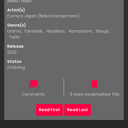
AMINO Hada
Artist(s)
Comico Japan (NHN Entertainment)
Genre(s)
Drama
,
Fantastik
,
Hayalistic
,
Romantizm
,
Shoujo
,
Tarihi
Release
2022
Status
OnGoing
Comments
9 Users bookmarked This
Read First
Read Last