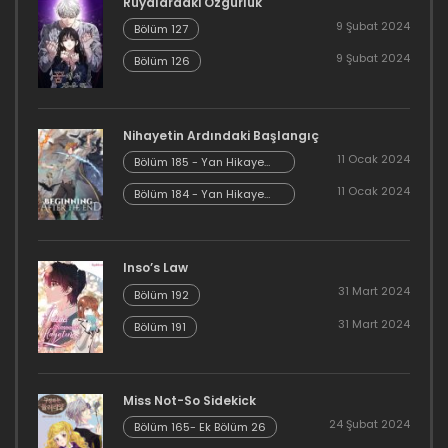
Rüyalardaki Özgürlük
9 Şubat 2024
Bölüm 127
Bölüm 27
9 Şubat 2024
Bölüm 126
27 Mart 2023
Bölüm 26
Nihayetin Ardındaki Başlangıç
25 Mart 2023
11 Ocak 2024
Bölüm 185 - Yan Hikaye
Kısım 7
11 Ocak 2024
Bölüm 184 - Yan Hikaye
Bölüm 25
Kısım 6
24 Mart 2023
Inso’s Law
Bölüm 24
31 Mart 2024
Bölüm 192
11 Mart 2023
31 Mart 2024
Bölüm 191
Bölüm 23
11 Mart 2023
Miss Not-So Sidekick
24 Şubat 2024
Bölüm 165- Ek Bölüm 26
Bölüm 22