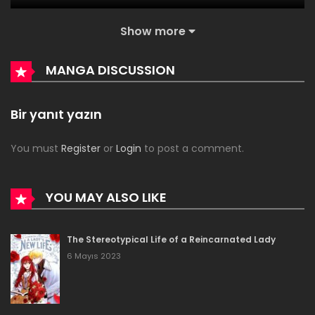
25 Haziran 2023
Show more
Bölüm 43
MANGA DISCUSSION
25 Haziran 2023
Bölüm 42
Bir yanıt yazın
25 Haziran 2023
You must
Register
or
Login
to post a comment.
Bölüm 41
22 Haziran 2023
YOU MAY ALSO LIKE
Bölüm 40
The Stereotypical Life of a Reincarnated Lady
22 Haziran 2023
6 Mayıs 2023
Bölüm 39
21 Haziran 2023