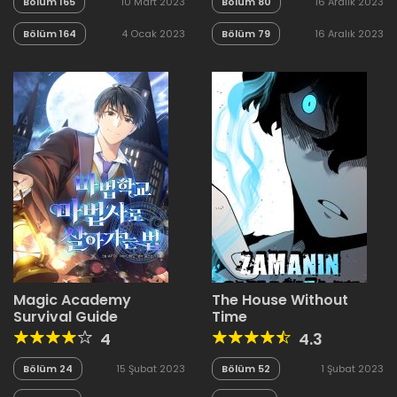
Bölüm 165
10 Mart 2023
Bölüm 80
16 Aralık 2023
Bölüm 164
4 Ocak 2023
Bölüm 79
16 Aralık 2023
Magic Academy
The House Without
Survival Guide
Time
4
4.3
Bölüm 24
15 Şubat 2023
Bölüm 52
1 Şubat 2023