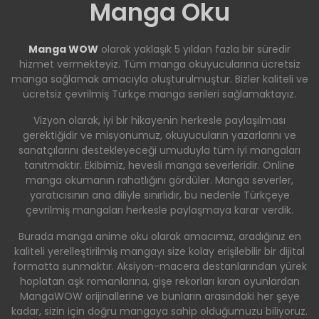
Manga Oku
Manga WOW
olarak yaklaşık 5 yıldan fazla bir süredir
hizmet vermekteyiz. Tüm manga okuyucularına ücretsiz
manga sağlamak amacıyla oluşturulmuştur. Bizler kaliteli ve
ücretsiz çevrilmiş Türkçe manga serileri sağlamaktayız.
Vizyon olarak, iyi bir hikayenin herkesle paylaşılması
gerektiğidir ve misyonumuz, okuyucuların yazarlarını ve
sanatçılarını destekleyeceği umuduyla tüm iyi mangaları
tanıtmaktır. Ekibimiz, hevesli manga severleridir. Online
manga okumanın rahatlığını gördüler. Manga severler,
yaratıcısının ana diliyle sınırlıdır, bu nedenle Türkçeye
çevrilmiş mangaları herkesle paylaşmaya karar verdik.
Burada manga anime oku olarak amacımız, aradığınız en
kaliteli yerelleştirilmiş mangayı size kolay erişilebilir bir dijital
formatta sunmaktır. Aksiyon-macera destanlarından yürek
hoplatan aşk romanlarına, gişe rekorları kıran oyunlardan
MangaWOW orijinallerine ve bunların arasındaki her şeye
kadar, sizin için doğru mangaya sahip olduğumuzu biliyoruz.