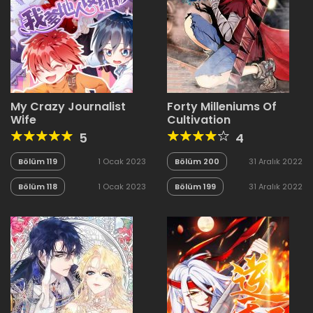
My Crazy Journalist
Forty Milleniums Of
Wife
Cultivation
5
4
Bölüm 119
1 Ocak 2023
Bölüm 200
31 Aralık 2022
Bölüm 118
1 Ocak 2023
Bölüm 199
31 Aralık 2022