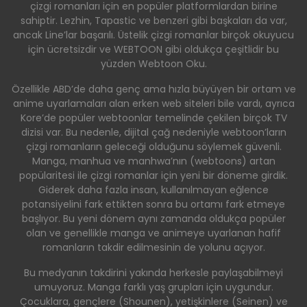
çizgi romanları için en popüler platformlardan birine
sahiptir. Lezhin, Tapastic ve benzeri gibi başkaları da var,
ancak Line’lar başarılı. Üstelik çizgi romanlar birçok okuyucu
için ücretsizdir ve WEBTOON gibi oldukça çeşitlidir bu
yüzden Webtoon Oku.
Özellikle ABD’de daha genç ama hızla büyüyen bir ortam ve
anime uyarlamaları alan erken web siteleri bile vardı, ayrıca
Kore’de popüler webtoonlar temelinde çekilen birçok TV
dizisi var. Bu nedenle, dijital çağ nedeniyle webtoon’ların
çizgi romanların geleceği olduğunu söylemek güvenli.
Manga, manhua ve manhwa’nın (webtoons) artan
popülaritesi ile çizgi romanlar için yeni bir döneme girdik.
Giderek daha fazla insan, kullanılmayan eğlence
potansiyelini fark ettikten sonra bu ortamı fark etmeye
başlıyor. Bu yeni dönem aynı zamanda oldukça popüler
olan ve genellikle manga ve animeye uyarlanan hafif
romanların takdir edilmesinin de yolunu açıyor.
Bu medyanın takdirini yakında herkesle paylaşabilmeyi
umuyoruz. Manga farklı yaş grupları için uygundur.
Çocuklara, gençlere (Shounen), yetişkinlere (Seinen) ve