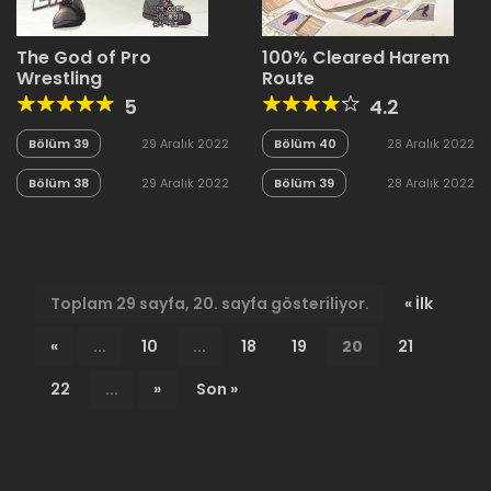
The God of Pro
100% Cleared Harem
Wrestling
Route
5
4.2
Bölüm 39
29 Aralık 2022
Bölüm 40
28 Aralık 2022
Bölüm 38
29 Aralık 2022
Bölüm 39
28 Aralık 2022
Toplam 29 sayfa, 20. sayfa gösteriliyor.
« İlk
«
...
10
...
18
19
20
21
22
...
»
Son »