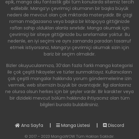
epik, manga oku fantastik gibi tüm konularda sitemiz tercih
edilebilir. Manga’yı çevrimiçi okumanın bir başka büyük
nedeni de mevcut olan çok miktarda materyaldir. Bir çizgi
roman mağazasına veya başka bir kitapçıya gittiğinizde
rafları sahip oldukları alanla sınırlıdır. Manga okumak için
çevrimiçi bir siteye gittiğinizde bu sınırlamalar yoktur. Bu
nedenle, en iyi seçimi ve aynı zamanda paradan tasarruf
etmek istiyorsanız, Manga’yı çevrimiçi okumak sizin için
bariz bir seçim olmalıdır.
Bizler okuyucularımıza, 30’dan fazla farklı manga kategorisi
ile çok çeşitli hikayeler ve türler sunmaktayız. Kullanıcıların
çok çeşitli mangalar hakkında yorum göndermelerine izin
vermek, web sitemizin büyük bir avantajıdır. İlgi alanlarınız
ne olursa olsun herkes için bir şeyler vardır. Bir karakter veya
bir dizideki mevcut bölüm hakkında ihtiyacınız olan tüm
bilgileri burada bulabilirsiniz.
Ana Sayfa
Manga Listesi
Discord
© 2017 - 2023 MangaWOW Tüm Hakları Saklıdır.