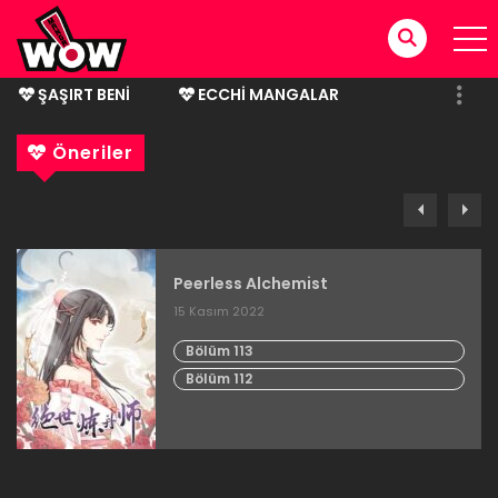
ŞAŞIRT BENI
ECCHI MANGALAR
BITMIŞ MANGALAR
Öneriler
Spirit Sword Sovereign
1 Ağustos 2024
Bölüm 294
Bölüm 293