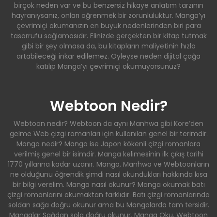
birçok neden var ve bu benzersiz hikaye anlatım tarzının
hayranıysanız, onları öğrenmek bir zorunluluktur. Manga’yı
çevrimiçi okumanızın en büyük nedenlerinden biri para
tasarrufu sağlamasıdır. Elinizde gerçekten bir kitap tutmak
gibi bir şey olmasa da, bu kitapların maliyetinin hızla
artabileceği inkar edilemez. Öyleyse neden dijital çağa
katılıp Manga’yı çevrimiçi okumuyorsunuz?
Webtoon Nedir?
Webtoon nedir? Webtoon da aynı Manhwa gibi Kore’den
gelme Web çizgi romanları için kullanılan genel bir terimdir.
Manga nedir? Manga ise Japon kökenli çizgi romanlara
verilmiş genel bir isimdir. Manga kelimesinin ilk çıkış tarihi
1770 yıllarına kadar uzanır. Manga, Manhwa ve Webtoonların
ne olduğunu öğrendik şimdi nasıl okundukları hakkında kısa
bir bilgi verelim. Manga nasıl okunur? Manga okumak batı
çizgi romanlarını okumaktan farklıdır. Batı çizgi romanlarında
soldan sağa doğru okunur ama bu Mangalarda tam tersidir.
Mangalar Sağdan sola doğru okunur. Manga Oku, Webtoon