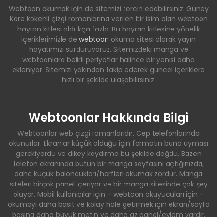
Webtoon okumak için de sitemizi tercih edebilirsiniz. Güney
Kore kökenli çizgi romanlarına verilen bir isim olan webtoon
hayran kitlesi oldukça fazla. Bu hayran kitlesine yönelik
içeriklerimizle de
webtoon
okuma sitesi olarak yayın
hayatımızı sürdürüyoruz. Sitemizdeki manga ve
webtoonlara belirli periyotlar halinde bir yenisi daha
ekleniyor. Sitemizi yakından takip ederek güncel içeriklere
hızlı bir şekilde ulaşabilirsiniz.
Webtoonlar Hakkında Bilgi
Webtoonlar web çizgi romanlarıdır. Cep telefonlarında
okunurlar. Ekranlar küçük olduğu için formatın buna uyması
gerekiyordu ve dikey kaydırma bu şekilde doğdu. Bazen
telefon ekranında bütün bir manga sayfasını açtığınızda,
daha küçük baloncukları/harfleri okumak zordur. Manga
siteleri birçok panel içeriyor ve bir manga sitesinde çok şey
oluyor. Mobil kullanıcılar için – webtoon okuyucuları için –
okumayı daha basit ve kolay hale getirmek için ekran/sayfa
başına daha büyük metin ve daha az panel/eylem vardır.