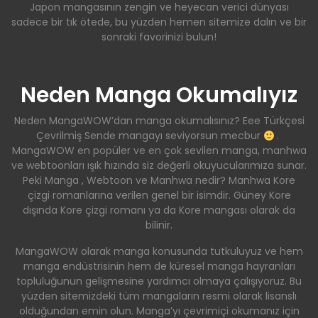
Japon mangasının zengin ve heyecan verici dünyası
sadece bir tık ötede, bu yüzden hemen sitemize dalın ve bir
sonraki favorinizi bulun!
Neden Manga Okumalıyız
Neden MangaWOW’dan manga okumalısınız? Eee Türkçesi
Çevrilmiş Sende mangayı seviyorsun mecbur
.
MangaWOW en popüler ve en çok sevilen manga, manhwa
ve webtoonları ışık hızında siz değerli okuyucularımıza sunar.
Peki Manga , Webtoon ve Manhwa nedir? Manhwa Kore
çizgi romanlarına verilen genel bir isimdir. Güney Kore
dışında Kore çizgi romanı ya da Kore mangası olarak da
bilinir.
MangaWOW olarak manga konusunda tutkuluyuz ve hem
manga endüstrisinin hem de küresel manga hayranları
topluluğunun gelişmesine yardımcı olmaya çalışıyoruz. Bu
yüzden sitemizdeki tüm mangaların resmi olarak lisanslı
olduğundan emin olun. Manga’yı çevrimiçi okumanız için