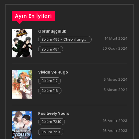
Ayın En İyileri
Görünüşçülük
14 Mart 2024
Bölüm 485 - Cheonliang
[04]
20 Ocak 2024
Bölüm 484
Vivian Ve Hugo
5 Mayıs 2024
Bölüm 117
5 Mayıs 2024
Bölüm 116
Positively Yours
16 Aralık 2023
Bölüm 72.10
16 Aralık 2023
Bölüm 72.9