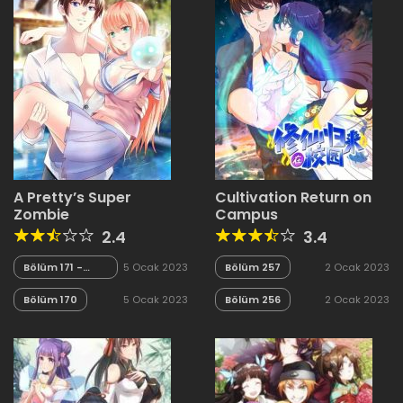
A Pretty’s Super
Cultivation Return on
Zombie
Campus
2.4
3.4
Bölüm 171 -
5 Ocak 2023
Bölüm 257
2 Ocak 2023
Final
Bölüm 170
5 Ocak 2023
Bölüm 256
2 Ocak 2023