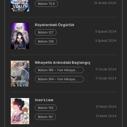
21 Ocak 2021
16 Aralık 2023
Bölüm 72.9
Bölüm 52
Rüyalardaki Özgürlük
21 Ocak 2021
9 Şubat 2024
Bölüm 127
Bölüm 51
9 Şubat 2024
Bölüm 126
21 Ocak 2021
Bölüm 50
Nihayetin Ardındaki Başlangıç
11 Ocak 2024
Bölüm 185 - Yan Hikaye
21 Ocak 2021
Kısım 7
11 Ocak 2024
Bölüm 184 - Yan Hikaye
Kısım 6
Bölüm 49
21 Ocak 2021
Inso’s Law
31 Mart 2024
Bölüm 48
Bölüm 192
31 Mart 2024
Bölüm 191
21 Ocak 2021