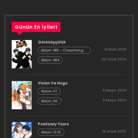
Bölüm 58
21 Ocak 2021
Günün En İyileri
Bölüm 57
21 Ocak 2021
Görünüşçülük
14 Mart 2024
Bölüm 485 - Cheonliang
Bölüm 56
[04]
20 Ocak 2024
Bölüm 484
21 Ocak 2021
Bölüm 55
Vivian Ve Hugo
21 Ocak 2021
5 Mayıs 2024
Bölüm 117
5 Mayıs 2024
Bölüm 116
Bölüm 54
21 Ocak 2021
Positively Yours
Bölüm 53
16 Aralık 2023
Bölüm 72.10