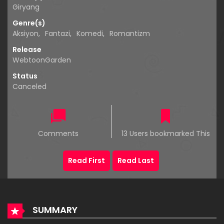
Giryang
Genre(s)
Aksiyon
,
Fantazi
,
Komedi
,
Romantizm
Release
WebtoonGarden
Status
Canceled
Comments
13 Users bookmarked This
Read First
Read Last
SUMMARY