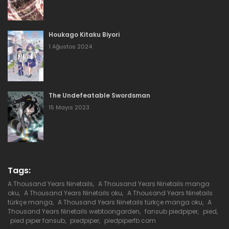
21 Ocak 2021
Bölüm 63
Houkago Kitaku Biyori
21 Ocak 2021
1 Ağustos 2024
Bölüm 62
21 Ocak 2021
The Undefeatable Swordsman
Bölüm 61
15 Mayıs 2023
21 Ocak 2021
Bölüm 60
21 Ocak 2021
Tags:
A Thousand Years Ninetails
,
A Thousand Years Ninetails manga
Bölüm 59
oku
,
A Thousand Years Ninetails oku
,
A Thousand Years Ninetails
türkçe manga
,
A Thousand Years Ninetails türkçe manga oku
,
A
21 Ocak 2021
Thousand Years Ninetails webtoongarden
,
fansub piedpiper
,
pied
,
pied piper fansub
,
piedpiper
,
piedpiperfb.com