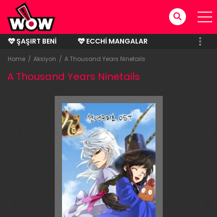
ŞAŞIRT BENI
ECCHI MANGALAR
BITMIŞ MANGALAR
Home
Aksiyon
A Thousand Years Ninetails
A Thousand Years Ninetails