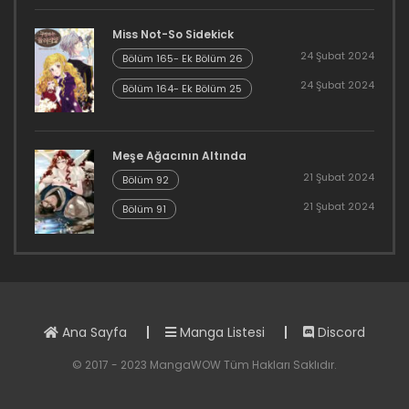
Bölüm 47
Miss Not-So Sidekick
21 Ocak 2021
24 Şubat 2024
Bölüm 165- Ek Bölüm 26
24 Şubat 2024
Bölüm 46
Bölüm 164- Ek Bölüm 25
21 Ocak 2021
Meşe Ağacının Altında
Bölüm 45
21 Şubat 2024
Bölüm 92
21 Ocak 2021
21 Şubat 2024
Bölüm 91
Bölüm 44
21 Ocak 2021
Bölüm 43
Ana Sayfa
Manga Listesi
Discord
21 Ocak 2021
© 2017 - 2023 MangaWOW Tüm Hakları Saklıdır.
Bölüm 42