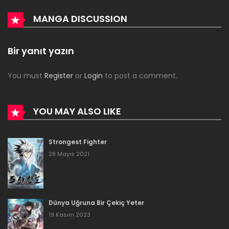
Bölüm 69
MANGA DISCUSSION
21 Ocak 2021
Bölüm 68
Bir yanıt yazın
21 Ocak 2021
You must
Register
or
Login
to post a comment.
Bölüm 67
21 Ocak 2021
YOU MAY ALSO LIKE
Bölüm 66
Strongest Fighter
21 Ocak 2021
28 Mayıs 2021
Bölüm 65
21 Ocak 2021
Dünya Uğruna Bir Çekiç Yeter
Bölüm 64
19 Kasım 2023