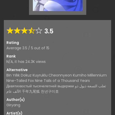
3.5
Rating
Average
3.5
/
5
out of
15
Rank
N/A, it has 24.3K views
Alternative
Bin Yıllık Dokuz Kuyruklu Cheonnyeon Kumiho Millennium
Nine-Tailed Fox Nine Tails of a Thousand Years
Девятихвостый тысячелетней выдержки ثعلب التسعة ذيول ذو
الألف عام 千年九尾狐 천년구미호
Author(s)
Giryang
Artist(s)