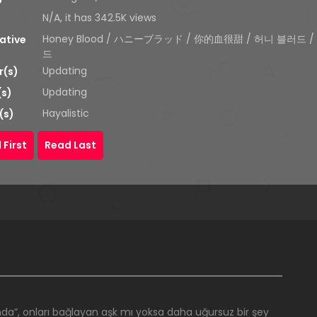
N/A, it has 342.5K views
Honey Blood / ハニーブラッド / 你的血很甜 / 허니 블러드 
ative
드
Updating
r(s)
Updating
(s)
Hayalistic
(s)
 First
Read Last
ğında”, onları bağlayan aşk mı yoksa daha uğursuz bir şey