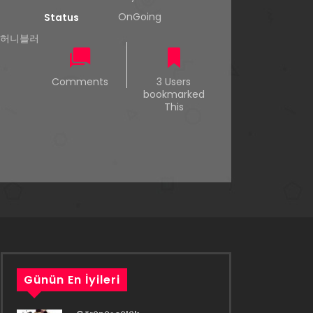
OnGoing
Status
/ 허니블러
Comments
3 Users
bookmarked
This
Günün En İyileri