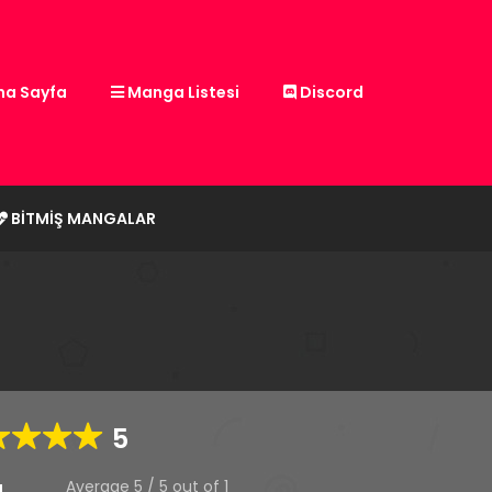
a Sayfa
Manga Listesi
Discord
BITMIŞ MANGALAR
5
Average
5
/
5
out of
1
g