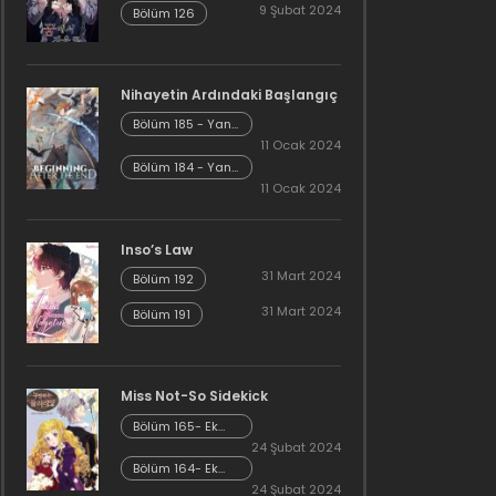
9 Şubat 2024
Bölüm 126
Nihayetin Ardındaki Başlangıç
Bölüm 185 - Yan
Hikaye Kısım 7
11 Ocak 2024
Bölüm 184 - Yan
Hikaye Kısım 6
11 Ocak 2024
Inso’s Law
31 Mart 2024
Bölüm 192
31 Mart 2024
Bölüm 191
Miss Not-So Sidekick
Bölüm 165- Ek
Bölüm 26
24 Şubat 2024
Bölüm 164- Ek
Bölüm 25
24 Şubat 2024