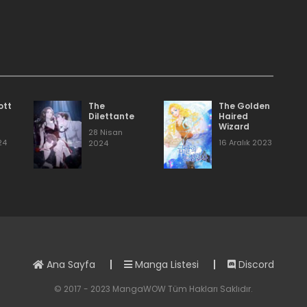
.
21 Şubat 2024
16 Aralık 2023
16 Aralık 2023
ott
The
The Golden
Dilettante
Haired
Wizard
28 Nisan
16 Aralık 2023
24
16 Aralık 2023
2024
16 Aralık 2023
16 Aralık 2023
Ana Sayfa
Manga Listesi
Discord
16 Aralık 2023
© 2017 - 2023 MangaWOW Tüm Hakları Saklıdır.
16 Aralık 2023