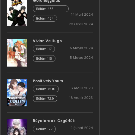
Görünüşçülük
Bölüm 485 -
Cheonliang [04]
14 Mart 2024
Bölüm 484
20 Ocak 2024
Vivian Ve Hugo
5 Mayıs 2024
Bölüm 117
5 Mayıs 2024
Bölüm 116
Positively Yours
16 Aralık 2023
Bölüm 72.10
16 Aralık 2023
Bölüm 72.9
Rüyalardaki Özgürlük
9 Şubat 2024
Bölüm 127