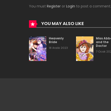
You must
Register
or
Login
to post a comment
Bölüm 58
Bölüm 57
YOU MAY ALSO LIKE
Bölüm 56
Heavenly
Miss Abb
Bride
and the
Doctor
18 Aralık 2023
Bölüm 55
7 Ocak 20
Bölüm 54
Bölüm 53
Bölüm 52
Bölüm 51