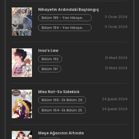
Bölüm 37
Nihayetin Ardındaki Başlangıç
16 Aralık 2023
11 Ocak 2024
Bölüm 185 - Yan Hikaye
Kısım 7
11 Ocak 2024
Bölüm 184 - Yan Hikaye
Bölüm 36
Kısım 6
16 Aralık 2023
Inso’s Law
Bölüm 35
31 Mart 2024
Bölüm 192
16 Aralık 2023
31 Mart 2024
Bölüm 191
Bölüm 34
16 Aralık 2023
Miss Not-So Sidekick
24 Şubat 2024
Bölüm 165- Ek Bölüm 26
Bölüm 33
24 Şubat 2024
Bölüm 164- Ek Bölüm 25
16 Aralık 2023
Bölüm 32
Meşe Ağacının Altında