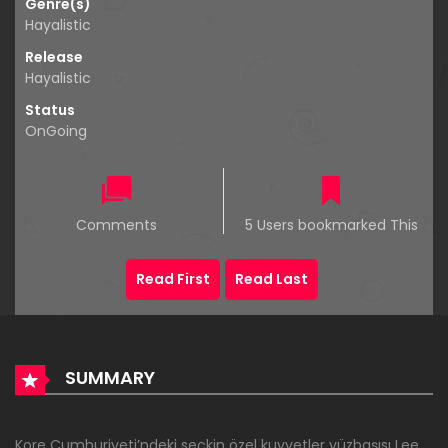
Genre(s)
Hayalistic
Release
Hayalistic
Status
OnGoing
Comments
5 Users bookmarked This
Read First
Read Last
SUMMARY
Kore Cumhuriyeti’ndeki seçkin özel kuvvetler yüzbaşısı Lee