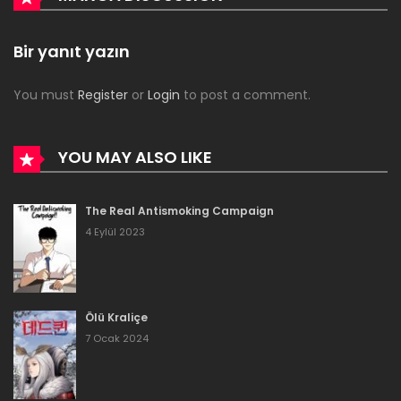
Bölüm 53
Bir yanıt yazın
11 Ocak 2024
You must
Register
or
Login
to post a comment.
Bölüm 52
11 Ocak 2024
YOU MAY ALSO LIKE
Bölüm 51
The Real Antismoking Campaign
16 Aralık 2023
4 Eylül 2023
Bölüm 50
16 Aralık 2023
Ölü Kraliçe
Bölüm 49
7 Ocak 2024
16 Aralık 2023