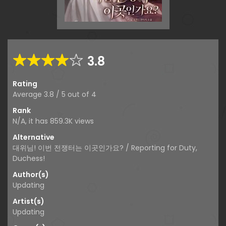
3.8
Rating
Average
3.8
/
5
out of
4
Rank
N/A, it has 859.3K views
Alternative
대위님! 이번 전쟁터는 이곳인가요? / Reporting for Duty,
Duchess!
Author(s)
Updating
Artist(s)
Updating