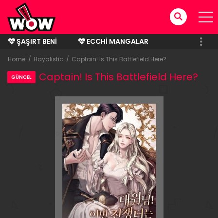
ŞAŞIRT BENI
ECCHI MANGALAR
BITMIŞ MANGALAR
Home
Hayalistic
Captain! Is This Battlefield Here?
Captain! Is This Battlefield Here?
GÜNCEL