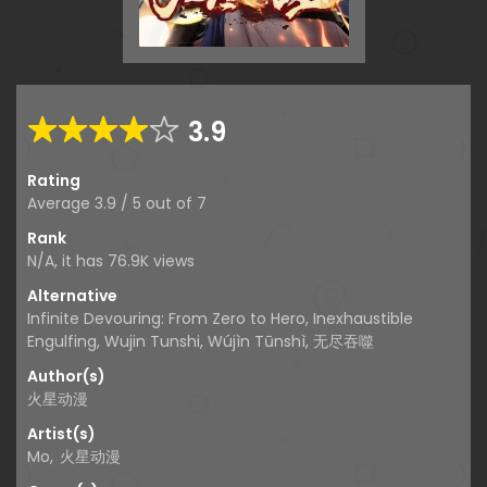
3.9
Rating
Average
3.9
/
5
out of
7
Rank
N/A, it has 76.9K views
Alternative
Infinite Devouring: From Zero to Hero, Inexhaustible
Engulfing, Wujin Tunshi, Wújìn Tūnshì, 无尽吞噬
Author(s)
火星动漫
Artist(s)
Mo
,
火星动漫