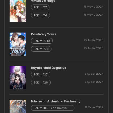
Vivian Ve Hugo
22 Haziran 2023
5 Mayıs 2024
Bölüm 117
Bölüm 110
5 Mayıs 2024
Bölüm 116
22 Haziran 2023
Bölüm 109
Positively Yours
16 Aralık 2023
Bölüm 72.10
19 Haziran 2023
16 Aralık 2023
Bölüm 72.9
Bölüm 108
19 Haziran 2023
Rüyalardaki Özgürlük
9 Şubat 2024
Bölüm 127
Bölüm 107
9 Şubat 2024
Bölüm 126
11 Haziran 2023
Bölüm 106
Nihayetin Ardındaki Başlangıç
11 Haziran 2023
11 Ocak 2024
Bölüm 185 - Yan Hikaye
Kısım 7