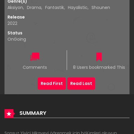
Genre(s)
Aksiyon
,
Drama
,
Fantastik
,
Hayalistic
,
Shounen
Release
2022
Status
OnGoing
Comments
8 Users bookmarked This
Read First
Read Last
SUMMARY
Sonsuz Yiyici Hikayeyi öğrenmek için bölümleri okuyun,