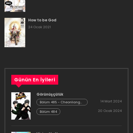
Bölüm 116
11 Temmuz 2023
How to be God
Bölüm 115
24 Ocak 2021
11 Temmuz 2023
Bölüm 114
11 Temmuz 2023
Bölüm 113
Günün En İyileri
2 Temmuz 2023
Görünüşçülük
Bölüm 112
14 Mart 2024
Bölüm 485 - Cheonliang
[04]
20 Ocak 2024
25 Haziran 2023
Bölüm 484
Bölüm 111