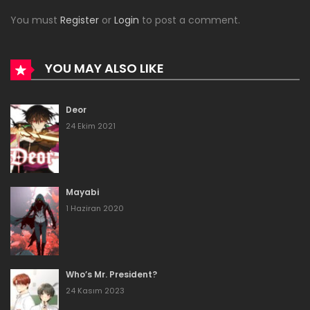
5 Ağustos 2023
You must
Register
or
Login
to post a comment.
Bölüm 121
4 Ağustos 2023
YOU MAY ALSO LIKE
Bölüm 120
Deor
21 Temmuz 2023
24 Ekim 2021
Bölüm 119
21 Temmuz 2023
Mayabi
Bölüm 118
1 Haziran 2020
16 Temmuz 2023
Bölüm 117
Who’s Mr. President?
16 Temmuz 2023
24 Kasım 2023