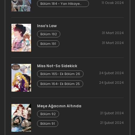
11 Ocak 2024
Bölüm 184 - Yan Hikaye
Bölüm 105
Kısım 6
9 Haziran 2023
Inso’s Law
Bölüm 104
31 Mart 2024
Bölüm 192
9 Haziran 2023
31 Mart 2024
Bölüm 191
Bölüm 103
9 Haziran 2023
Miss Not-So Sidekick
24 Şubat 2024
Bölüm 165- Ek Bölüm 26
Bölüm 102
24 Şubat 2024
Bölüm 164- Ek Bölüm 25
9 Haziran 2023
Bölüm 101
Meşe Ağacının Altında
21 Şubat 2024
Bölüm 92
9 Haziran 2023
21 Şubat 2024
Bölüm 91
Bölüm 100