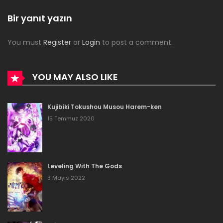
Bölüm 22
Bir yanıt yazın
18 Nisan 2023
You must
Register
or
Login
to post a comment.
Bölüm 21
9 Nisan 2023
YOU MAY ALSO LIKE
Bölüm 20
Kujibiki Tokushou Musou Harem-ken
1 Nisan 2023
15 Temmuz 2020
Bölüm 19
25 Mart 2023
Leveling With The Gods
Bölüm 18
3 Mayıs 2022
22 Mart 2023
Bölüm 17