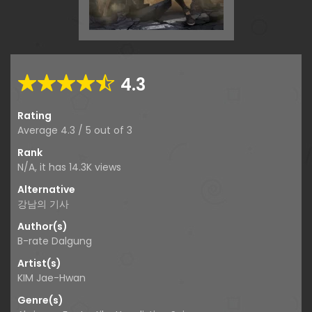
4.3
Rating
Average
4.3
/
5
out of
3
Rank
N/A, it has 14.3K views
Alternative
강남의 기사
Author(s)
B-rate Dalgung
Artist(s)
KIM Jae-Hwan
Genre(s)