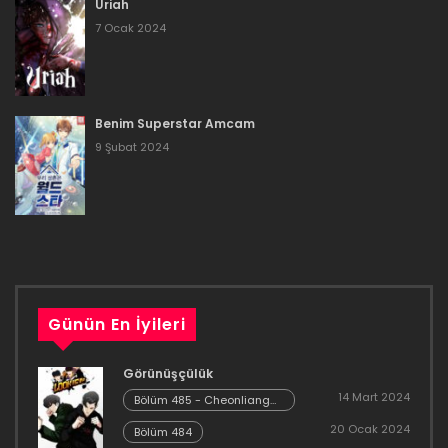
Uriah
22 Mart 2023
7 Ocak 2024
Bölüm 16
16 Mart 2023
Benim Superstar Amcam
Bölüm 15
9 Şubat 2024
16 Mart 2023
Bölüm 14
16 Mart 2023
Bölüm 13
Günün En İyileri
16 Mart 2023
Görünüşçülük
Bölüm 12
14 Mart 2024
Bölüm 485 - Cheonliang
[04]
20 Ocak 2024
11 Mart 2023
Bölüm 484