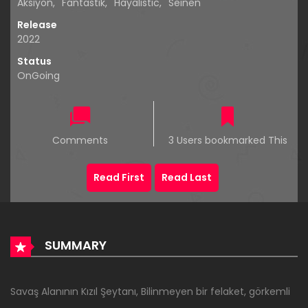
Aksiyon
,
Fantastik
,
Hayalistic
,
Seinen
Release
2022
Status
OnGoing
Comments
3 Users bookmarked This
Read First
Read Last
SUMMARY
Savaş Alanının Kızıl Şeytanı, Bilinmeyen bir felaket, görkemli