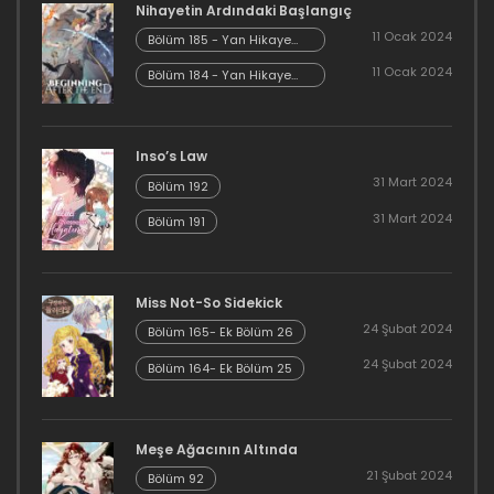
Nihayetin Ardındaki Başlangıç
11 Mart 2023
11 Ocak 2024
Bölüm 185 - Yan Hikaye
Kısım 7
11 Ocak 2024
Bölüm 184 - Yan Hikaye
Bölüm 5
Kısım 6
11 Mart 2023
Inso’s Law
Bölüm 4
31 Mart 2024
Bölüm 192
11 Mart 2023
31 Mart 2024
Bölüm 191
Bölüm 3
11 Mart 2023
Miss Not-So Sidekick
24 Şubat 2024
Bölüm 165- Ek Bölüm 26
Bölüm 2
24 Şubat 2024
Bölüm 164- Ek Bölüm 25
11 Mart 2023
Bölüm 1
Meşe Ağacının Altında
21 Şubat 2024
Bölüm 92
11 Mart 2023