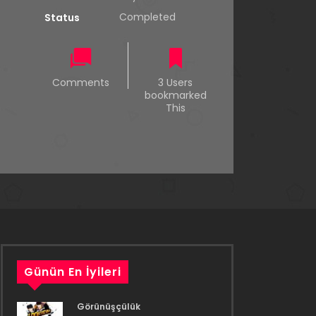
Completed
Status
Comments
3 Users
bookmarked
This
Günün En İyileri
Görünüşçülük