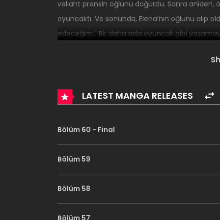
veliaht prensin oğlunu doğurdu. Sonra aniden, ö
oyuncaktı. Ve sonunda, Elena’nın oğlunu alıp öl
edeceğim.” Bir daha asla oyuncak gibi yaşamay
S
LATEST MANGA RELEASES
Bölüm 60 - Final
Bölüm 59
Bölüm 58
Bölüm 57