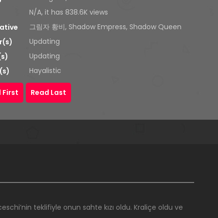
N/A, it has 838.6K views
그림자 황비, Shadow Empress, Shadow Queen
ative
Updating
r(s)
Updating
(s)
Hayalistic
(s)
 First
Read Last
eschi’nin teklifiyle onun sahte kızı oldu. Kraliçe oldu ve