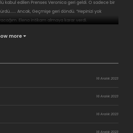
lü kabul edilen Prenses Veronica geri geldi. O sadece bir
dürdü……. Ancak, Geçmişe geri döndü. “Hepinizi yok
acağım. Elena intikam almaya karar verdi.
how more
16 Aralık 2023
16 Aralık 2023
16 Aralık 2023
16 Aralık 2023