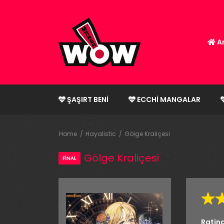
An
ŞAŞIRT BENI
ECCHI MANGALAR
Home
Hayalistic
Gölge Kraliçesi
Gölge Kraliçesi
FİNAL
Ratin