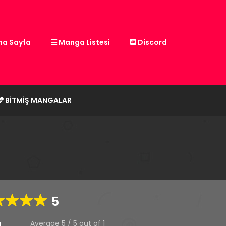
a Sayfa
Manga Listesi
Discord
BITMIŞ MANGALAR
5
Average
5
/
5
out of
1
g