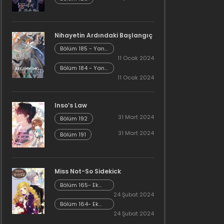
Nihayetin Ardındaki Başlangıç
Bölüm 185 - Yan
Hikaye Kısım 7
11 Ocak 2024
Bölüm 184 - Yan
Hikaye Kısım 6
11 Ocak 2024
Inso’s Law
31 Mart 2024
Bölüm 192
31 Mart 2024
Bölüm 191
Miss Not-So Sidekick
Bölüm 165- Ek
Bölüm 26
24 Şubat 2024
Bölüm 164- Ek
Bölüm 25
24 Şubat 2024