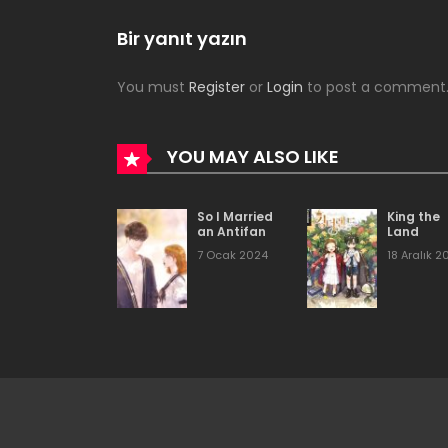
Bölüm 49
Bir yanıt yazın
You must
Register
or
Login
to post a comment
Bölüm 48
Bölüm 47
YOU MAY ALSO LIKE
Bölüm 46
So I Married
King the
an Antifan
Land
7 Ocak 2024
18 Aralık 2
Bölüm 45
Bölüm 44
Bölüm 43