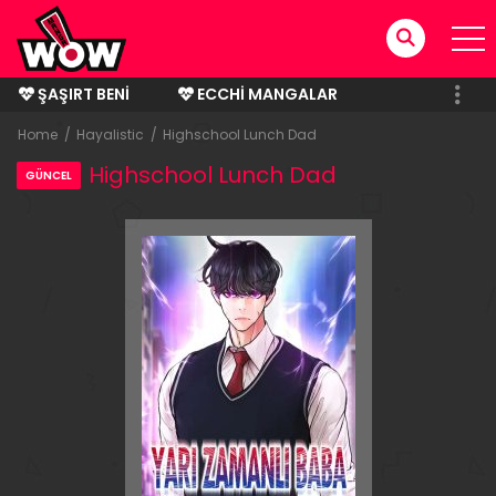
ŞAŞIRT BENI
ECCHI MANGALAR
BITMIŞ MANGALAR
Home
Hayalistic
Highschool Lunch Dad
Highschool Lunch Dad
GÜNCEL