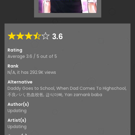
3.6
Rating
Average
3.6
/
5
out of
5
Rank
N/A, it has 292.9K views
Alternative
Daddy Goes to School, When Dad Comes To Highschool,
不良パパ, 热血校爸, 급식아빠, Yarı zamanlı baba
Author(s)
Updating
Artist(s)
Updating