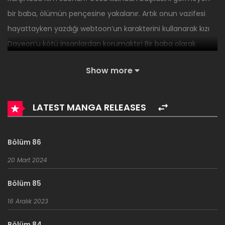
bir baba, ölümün pençesine yakalanır. Artık onun vazifesi
hayattayken yazdığı webtoon’un karakterini kullanarak kızı
Dayeon’u kötü insanlardan korumaktır! Bir baba olarak
kızının zorbalığa uğramasına asla müsaade etmeyecek,
Show more
kabadayılaraysa aman vermeyecek bir babanın hikayesi!
Kızıma her kim dokunmaya yeltenirse, karşısında beni bulur.
LATEST MANGA RELEASES
Bölüm 86
20 Mart 2024
Bölüm 85
16 Aralık 2023
Bölüm 84