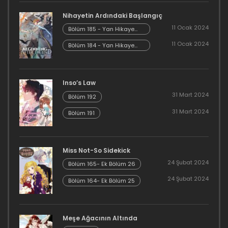
Bölüm 62
Nihayetin Ardındaki Başlangıç
16 Aralık 2023
11 Ocak 2024
Bölüm 185 - Yan Hikaye
Kısım 7
11 Ocak 2024
Bölüm 184 - Yan Hikaye
Bölüm 61
Kısım 6
16 Aralık 2023
Inso’s Law
Bölüm 60
31 Mart 2024
Bölüm 192
16 Aralık 2023
31 Mart 2024
Bölüm 191
Bölüm 59
16 Aralık 2023
Miss Not-So Sidekick
24 Şubat 2024
Bölüm 165- Ek Bölüm 26
Bölüm 58
24 Şubat 2024
Bölüm 164- Ek Bölüm 25
16 Aralık 2023
Bölüm 57
Meşe Ağacının Altında