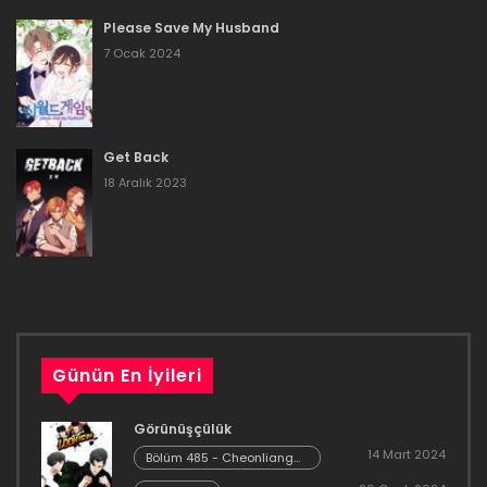
Bölüm 73
Please Save My Husband
16 Aralık 2023
7 Ocak 2024
Bölüm 72
16 Aralık 2023
Get Back
Bölüm 71
18 Aralık 2023
16 Aralık 2023
Bölüm 70
16 Aralık 2023
Bölüm 69
Günün En İyileri
16 Aralık 2023
Görünüşçülük
Bölüm 68
14 Mart 2024
Bölüm 485 - Cheonliang
[04]