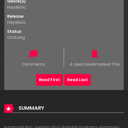
Genre(s)
Hayalistic
Release
Hayalistic
Status
OnGoing
Comments
4 Users bookmarked This
Read First
Read Last
SUMMARY
Karşınızda Kim Jaehan! Gözü kızından başkasını görmeyen