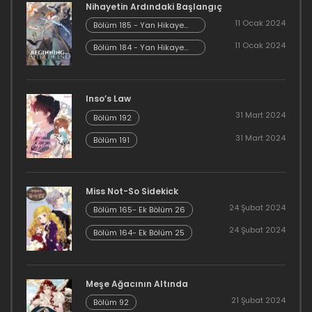
Nihayetin Ardındaki Başlangıç
16 Aralık 2023
11 Ocak 2024
Bölüm 185 - Yan Hikaye
Kısım 7
11 Ocak 2024
Bölüm 184 - Yan Hikaye
Bölüm 205
Kısım 6
16 Aralık 2023
Inso’s Law
Bölüm 204
31 Mart 2024
Bölüm 192
16 Aralık 2023
31 Mart 2024
Bölüm 191
Bölüm 203
16 Aralık 2023
Miss Not-So Sidekick
24 Şubat 2024
Bölüm 165- Ek Bölüm 26
Bölüm 202
24 Şubat 2024
Bölüm 164- Ek Bölüm 25
16 Aralık 2023
Bölüm 201
Meşe Ağacının Altında
21 Şubat 2024
Bölüm 92
16 Aralık 2023