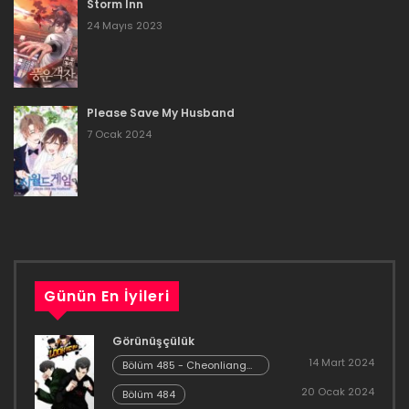
Storm Inn
16 Aralık 2023
24 Mayıs 2023
Bölüm 216
16 Aralık 2023
Please Save My Husband
Bölüm 215
7 Ocak 2024
16 Aralık 2023
Bölüm 214
16 Aralık 2023
Bölüm 213
Günün En İyileri
16 Aralık 2023
Görünüşçülük
Bölüm 212
14 Mart 2024
Bölüm 485 - Cheonliang
[04]
20 Ocak 2024
16 Aralık 2023
Bölüm 484