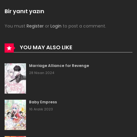
Bölüm 222
Bir yanıt yazın
16 Aralık 2023
You must
Register
or
Login
to post a comment.
Bölüm 221
16 Aralık 2023
YOU MAY ALSO LIKE
Bölüm 220
Marriage Alliance for Revenge
16 Aralık 2023
28 Nisan 2024
Bölüm 219
16 Aralık 2023
Baby Empress
Bölüm 218
16 Aralık 2023
16 Aralık 2023
Bölüm 217