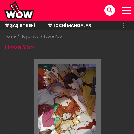
ŞAŞIRT BENI
ECCHI MANGALAR
BITMIŞ MANGALAR
Home
Hayalistic
I Love Yoo
I Love Yoo