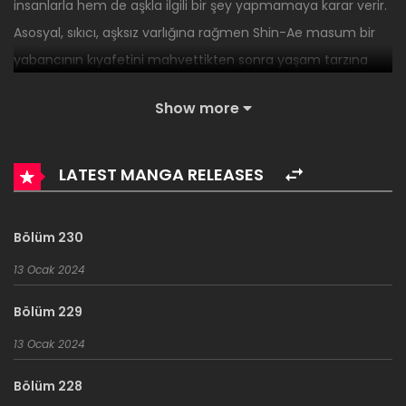
insanlarla hem de aşkla ilgili bir şey yapmamaya karar verir.
Asosyal, sıkıcı, aşksız varlığına rağmen Shin-Ae masum bir
yabancının kıyafetini mahvettikten sonra yaşam tarzına
meydan okunur.
Show more
-İlk 124 Bölüm Emirsub Ekibinden devralınmıştır..
LATEST MANGA RELEASES
Bölüm 230
13 Ocak 2024
Bölüm 229
13 Ocak 2024
Bölüm 228