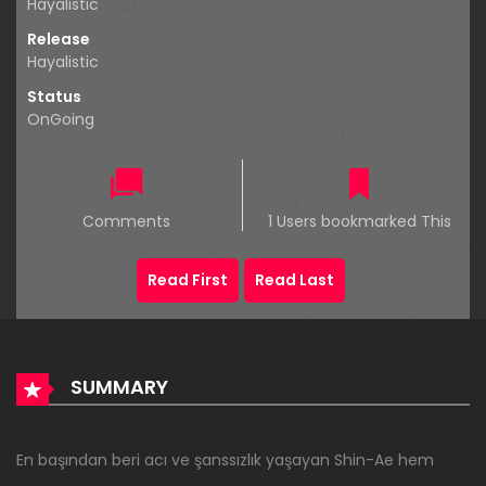
Hayalistic
Release
Hayalistic
Status
OnGoing
Comments
1 Users bookmarked This
Read First
Read Last
SUMMARY
En başından beri acı ve şanssızlık yaşayan Shin-Ae hem