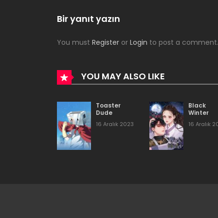
Bölüm 10
Bir yanıt yazın
You must
Register
or
Login
to post a comment
Bölüm 9
Bölüm 8
YOU MAY ALSO LIKE
Bölüm 7
Toaster
Black
Dude
Winter
16 Aralık 2023
16 Aralık 
Bölüm 6
Bölüm 5
Bölüm 4