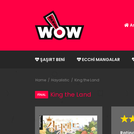
An
ŞAŞIRT BENI
ECCHI MANGALAR
Home
Hayalistic
King the Land
King the Land
FINAL
Ratin