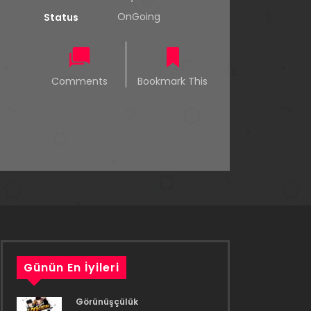
OnGoing
Status
Comments
Bookmark This
Günün En İyileri
Görünüşçülük