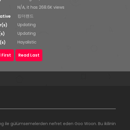
N/A, it has 268.6K views
킹더랜드
ative
Updating
r(s)
Updating
(s)
Hayalistic
(s)
 First
Read Last
g ile gülümsemelerden nefret eden Goo Woon. Bu ikilinin