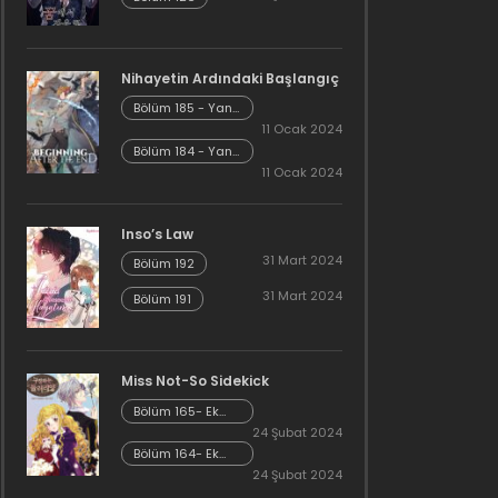
Nihayetin Ardındaki Başlangıç
Bölüm 185 - Yan
Hikaye Kısım 7
11 Ocak 2024
Bölüm 184 - Yan
Hikaye Kısım 6
11 Ocak 2024
Inso’s Law
31 Mart 2024
Bölüm 192
31 Mart 2024
Bölüm 191
Miss Not-So Sidekick
Bölüm 165- Ek
Bölüm 26
24 Şubat 2024
Bölüm 164- Ek
Bölüm 25
24 Şubat 2024