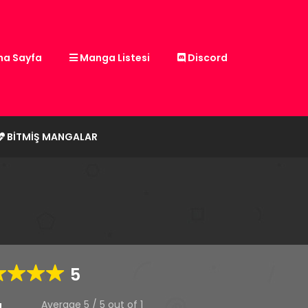
a Sayfa
Manga Listesi
Discord
BITMIŞ MANGALAR
5
Average
5
/
5
out of
1
g