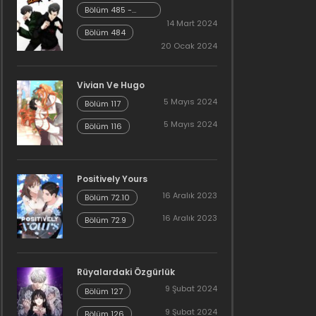
Bölüm 485 -
Cheonliang [04]
14 Mart 2024
Bölüm 484
20 Ocak 2024
Vivian Ve Hugo
5 Mayıs 2024
Bölüm 117
5 Mayıs 2024
Bölüm 116
Positively Yours
16 Aralık 2023
Bölüm 72.10
16 Aralık 2023
Bölüm 72.9
Rüyalardaki Özgürlük
9 Şubat 2024
Bölüm 127
9 Şubat 2024
Bölüm 126