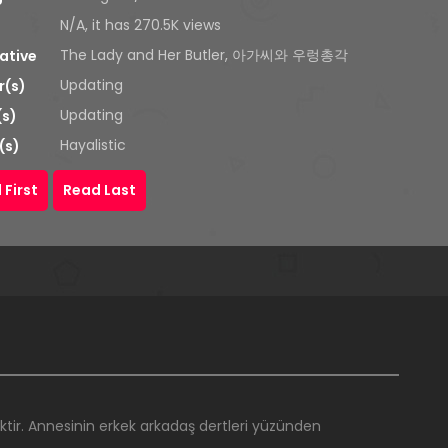
N/A, it has 270.5K views
The Lady and Her Butler, 아가씨와 우렁총각
ative
Updating
r(s)
Updating
(s)
Hayalistic
(s)
 First
Read Last
ktir. Annesinin erkek arkadaş dertleri yüzünden