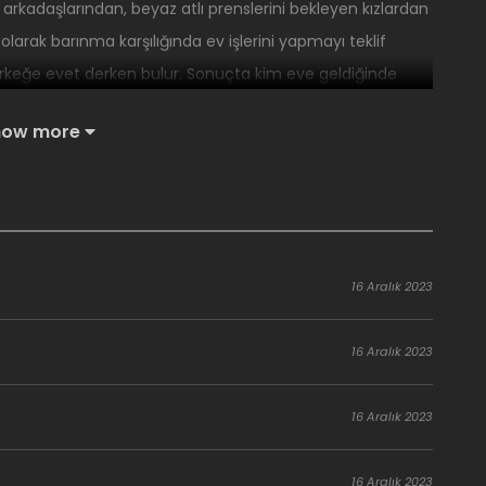
kadaşlarından, beyaz atlı prenslerini bekleyen kızlardan
olarak barınma karşılığında ev işlerini yapmayı teklif
r erkeğe evet derken bulur. Sonuçta kim eve geldiğinde
iş kıyafetlerle karşılanmak istemez ki?
how more
16 Aralık 2023
16 Aralık 2023
16 Aralık 2023
16 Aralık 2023