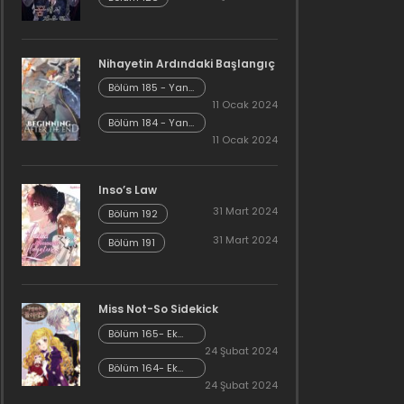
Nihayetin Ardındaki Başlangıç
Bölüm 185 - Yan
Hikaye Kısım 7
11 Ocak 2024
Bölüm 184 - Yan
Hikaye Kısım 6
11 Ocak 2024
Inso’s Law
31 Mart 2024
Bölüm 192
31 Mart 2024
Bölüm 191
Miss Not-So Sidekick
Bölüm 165- Ek
Bölüm 26
24 Şubat 2024
Bölüm 164- Ek
Bölüm 25
24 Şubat 2024