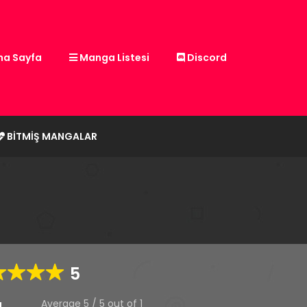
a Sayfa
Manga Listesi
Discord
BITMIŞ MANGALAR
5
Average
5
/
5
out of
1
g