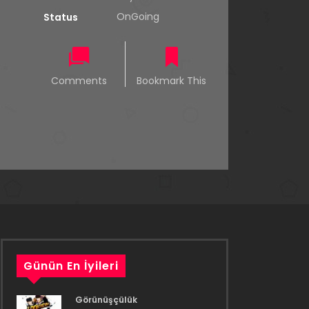
OnGoing
Status
Comments
Bookmark This
Günün En İyileri
Görünüşçülük