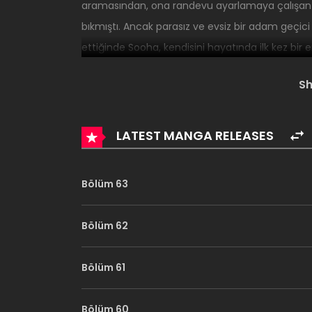
aramasından, ona randevu ayarlamaya çalışan ar
bıkmıştı. Ancak parasız ve evsiz bir adam geçici 
ettiğinde Sooha, kendisini hayatında ilk kez bi
sıcak yemekler, temiz çarşaflar ve yeni ütülenm
S
LATEST MANGA RELEASES
Bölüm 63
Bölüm 62
Bölüm 61
Bölüm 60