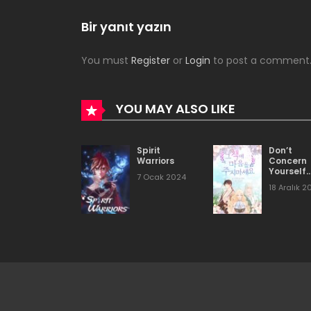
Bölüm 52
Bir yanıt yazın
You must
Register
or
Login
to post a comment
Bölüm 51
Bölüm 50
YOU MAY ALSO LIKE
Bölüm 49
Spirit
Don’t
Warriors
Concern
Yourself
7 Ocak 2024
With Tha
Bölüm 48
18 Aralık 2
Book
Bölüm 47
Bölüm 46