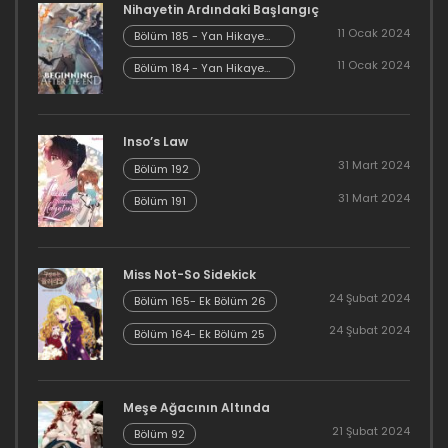
Nihayetin Ardındaki Başlangıç
11 Ocak 2024
Bölüm 185 - Yan Hikaye
Kısım 7
11 Ocak 2024
Bölüm 184 - Yan Hikaye
Kısım 6
Inso’s Law
31 Mart 2024
Bölüm 192
31 Mart 2024
Bölüm 191
Miss Not-So Sidekick
24 Şubat 2024
Bölüm 165- Ek Bölüm 26
24 Şubat 2024
Bölüm 164- Ek Bölüm 25
Meşe Ağacının Altında
21 Şubat 2024
Bölüm 92