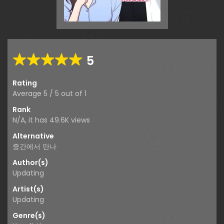
5
Rating
Average
5
/
5
out of
1
Rank
N/A, it has 49.6K views
Alternative
중간에서 만나
Author(s)
Updating
Artist(s)
Updating
Genre(s)