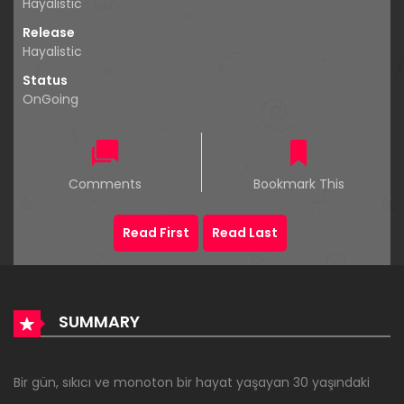
Hayalistic
Release
Hayalistic
Status
OnGoing
Comments
Bookmark This
Read First
Read Last
SUMMARY
Bir gün, sıkıcı ve monoton bir hayat yaşayan 30 yaşındaki