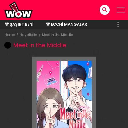
ŞAŞIRT BENI
ECCHI MANGALAR
BITMIŞ MANGALAR
Home
Hayalistic
Meet in the Middle
Meet in the Middle