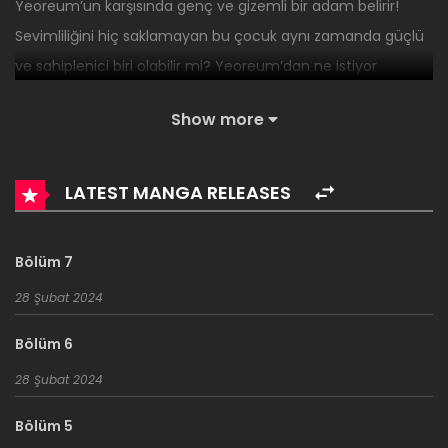
Yeoreum’un karşısında genç ve gizemli bir adam belirir!
Sevimliliğini hiç saklamayan bu çocuk aynı zamanda güçlü
ve sahiplenici biri olabilir mi? Yeoreum’dan ne istiyor
acaba?! “Bunu eğlenceli hâle getirebilirim” derken ne
Show more
demek istiyor olabilir ki?! Kalpleri pır pır ettiren iki tarafın da
birbirini kandırdığı romantik bir komedi hikayesi!
LATEST MANGA RELEASES
Bölüm 7
28 Şubat 2024
Bölüm 6
28 Şubat 2024
Bölüm 5