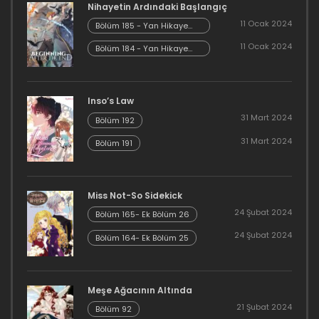
Nihayetin Ardındaki Başlangıç
1 Ocak 2023
11 Ocak 2024
Bölüm 185 - Yan Hikaye
Kısım 7
11 Ocak 2024
Bölüm 184 - Yan Hikaye
Bölüm 94
Kısım 6
1 Ocak 2023
Inso’s Law
Bölüm 93
31 Mart 2024
Bölüm 192
1 Ocak 2023
31 Mart 2024
Bölüm 191
Bölüm 92
1 Ocak 2023
Miss Not-So Sidekick
24 Şubat 2024
Bölüm 165- Ek Bölüm 26
Bölüm 91
24 Şubat 2024
Bölüm 164- Ek Bölüm 25
1 Ocak 2023
Bölüm 90
Meşe Ağacının Altında
21 Şubat 2024
Bölüm 92
1 Ocak 2023