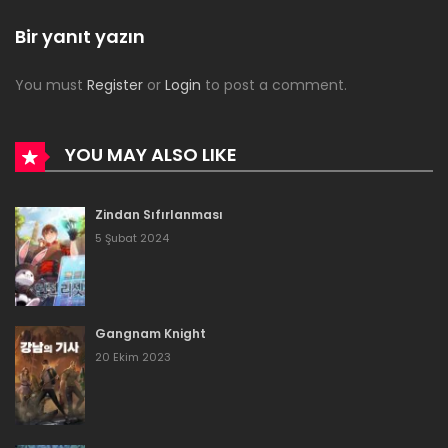
Bölüm 111
Bir yanıt yazın
1 Ocak 2023
You must
Register
or
Login
to post a comment.
Bölüm 110
1 Ocak 2023
YOU MAY ALSO LIKE
Bölüm 109
Zindan Sıfırlanması
1 Ocak 2023
5 Şubat 2024
Bölüm 108
1 Ocak 2023
Gangnam Knight
Bölüm 107
20 Ekim 2023
1 Ocak 2023
Bölüm 106