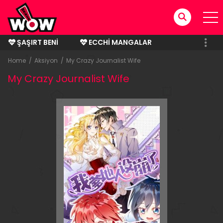
ŞAŞIRT BENI
ECCHI MANGALAR
BITMIŞ MANGALAR
Home
Aksiyon
My Crazy Journalist Wife
My Crazy Journalist Wife