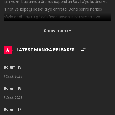
için yazın başlarında Uranüs süperstarı Bay Lu’yu kızdırdı ve
“Fırlat ve köpeği besle” diye emretti. Daha sonra herkes
şöyle dedi: Bay Lu gökyüzünde Bayan Lu’yu şımarttı ve
korktu ve düştü ve bundan korktu. “Bu gün bitemez,
Show more
boşanacağım!” Xia Xia, Xiaoman’ın beline yaslandı. Anne,
yine evden kaçma oyununu oynayacak mıyız? Küçük bir
bebek çantası bavulları mutlu bir şekilde sürükledi.
LATEST MANGA RELEASES
Bölüm 119
1 Ocak 2023
Bölüm 118
1 Ocak 2023
Bölüm 117