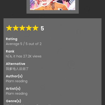
5
Rating
Average
5
/
5
out of
2
Rank
N/A, it has 27.2K views
Alternative
我爹地人设崩了
Author(s)
Plam reading
Artist(s)
Plam reading
Genre(s)