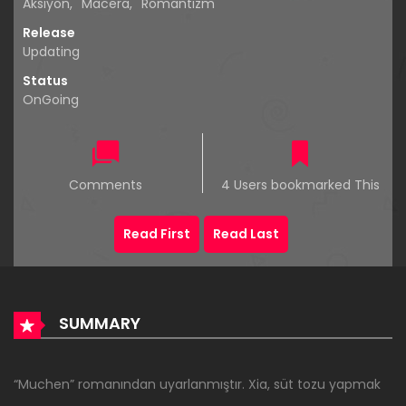
Aksiyon
,
Macera
,
Romantizm
Release
Updating
Status
OnGoing
Comments
4 Users bookmarked This
Read First
Read Last
SUMMARY
“Muchen” romanından uyarlanmıştır. Xia, süt tozu yapmak