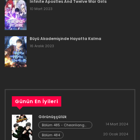
Infinite Apostles And Twelve War Girls
16 Aralık 2023
10 Mart 2023
Bölüm 87
16 Aralık 2023
Büyü Akademişinde Hayatta Kalma
Bölüm 86
16 Aralık 2023
16 Aralık 2023
Bölüm 85
16 Aralık 2023
Bölüm 84
Günün En İyileri
16 Aralık 2023
Görünüşçülük
Bölüm 83
14 Mart 2024
Bölüm 485 - Cheonliang
[04]
20 Ocak 2024
16 Aralık 2023
Bölüm 484