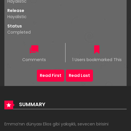
Hayalistic
Release
Hayalistic
Status
Completed
Comments
1 Users bookmarked This
Read First
Read Last
SUMMARY
Emma’nın dünyası Elios gibi yakışıklı, sevecen birisini