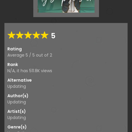
5
Rating
Average
5
/
5
out of
2
Rank
N/A, it has 511.8K views
Alternative
Updating
Author(s)
Updating
Artist(s)
Updating
Genre(s)