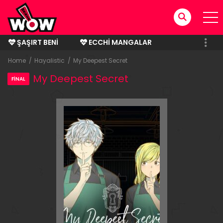
ŞAŞIRT BENI
ECCHI MANGALAR
BITMIŞ MANGALAR
Home
Hayalistic
My Deepest Secret
My Deepest Secret
FİNAL