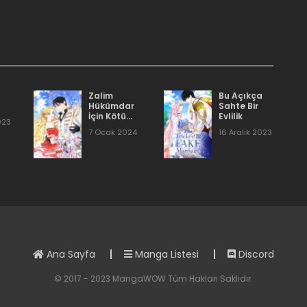
.
16 Aralık 2023
16 Aralık 2023
16 Aralık 2023
Zalim
Bu Açıkça
Hükümdar
Sahte Bir
İçin Kötü
Evlilik
023
Olan Eş
16 Aralık 2023
7 Ocak 2024
16 Aralık 2023
16 Aralık 2023
16 Aralık 2023
Ana Sayfa
Manga Listesi
Discord
16 Aralık 2023
© 2017 - 2023 MangaWOW Tüm Hakları Saklıdır.
16 Aralık 2023