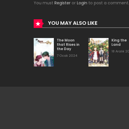
You must
Register
or
Login
to post a comment
Bölüm 69
Bölüm 68
YOU MAY ALSO LIKE
Bölüm 67
The Moon
King the
that Rises in
Land
the Day
18 Aralık 2
Bölüm 66
7 Ocak 2024
Bölüm 65
Bölüm 64
Bölüm 63
Bölüm 62