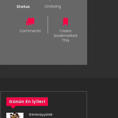
OnGoing
Status
Comments
1 Users
bookmarked
This
Günün En İyileri
Görünüşçülük