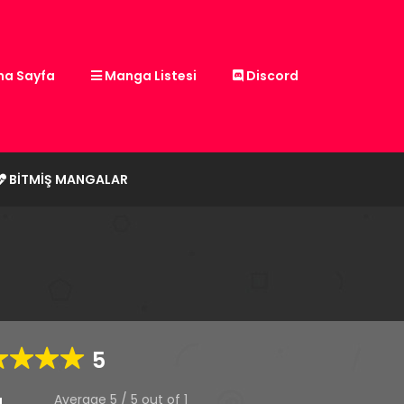
a Sayfa
Manga Listesi
Discord
BITMIŞ MANGALAR
5
Average
5
/
5
out of
1
g