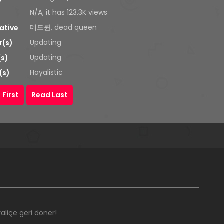
N/A, it has 123.3K views
데드퀸, dead queen
ative
Updating
r(s)
Updating
(s)
Hayalistic
(s)
 First
Read Last
aliçe geri döner!