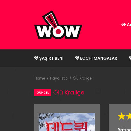
An
ŞAŞIRT BENI
ECCHI MANGALAR
Home
Hayalistic
Ölü Kraliçe
Ölü Kraliçe
GÜNCEL
Ratin