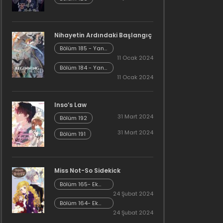
Nihayetin Ardındaki Başlangıç
Bölüm 185 - Yan
Hikaye Kısım 7
11 Ocak 2024
Bölüm 184 - Yan
Hikaye Kısım 6
11 Ocak 2024
Inso’s Law
31 Mart 2024
Bölüm 192
31 Mart 2024
Bölüm 191
Miss Not-So Sidekick
Bölüm 165- Ek
Bölüm 26
24 Şubat 2024
Bölüm 164- Ek
Bölüm 25
24 Şubat 2024