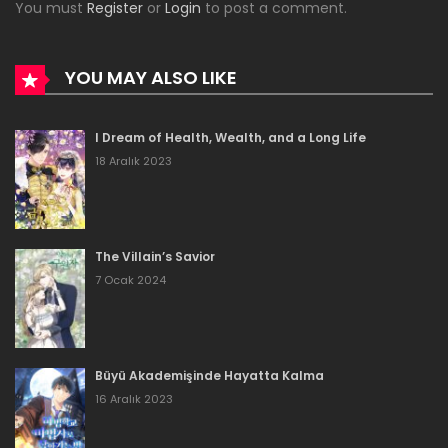
You must
Register
or
Login
to post a comment.
Bölüm 111
16 Aralık 2023
YOU MAY ALSO LIKE
Bölüm 110
I Dream of Health, Wealth, and a Long Life
16 Aralık 2023
18 Aralık 2023
Bölüm 109
16 Aralık 2023
The Villain’s Savior
Bölüm 108
7 Ocak 2024
16 Aralık 2023
Bölüm 107
Büyü Akademişinde Hayatta Kalma
16 Aralık 2023
16 Aralık 2023
Bölüm 106