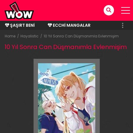
ŞAŞIRT BENI
ECCHI MANGALAR
BITMIŞ MANGALAR
Home
Hayalistic
10 Yıl Sonra Can Düşmanımla Evlenmişim
10 Yıl Sonra Can Düşmanımla Evlenmişim