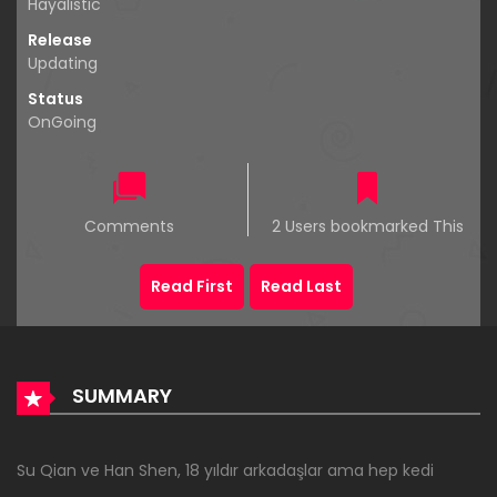
Hayalistic
Release
Updating
Status
OnGoing
Comments
2 Users bookmarked This
Read First
Read Last
SUMMARY
Su Qian ve Han Shen, 18 yıldır arkadaşlar ama hep kedi