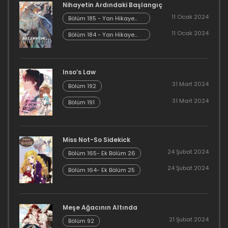
Nihayetin Ardındaki Başlangıç
15 Mayıs 2023
11 Ocak 2024
Bölüm 185 - Yan Hikaye
Kısım 7
11 Ocak 2024
Bölüm 184 - Yan Hikaye
Bölüm 25
Kısım 6
24 Nisan 2023
Inso’s Law
Bölüm 24
31 Mart 2024
Bölüm 192
23 Nisan 2023
31 Mart 2024
Bölüm 191
Bölüm 23
23 Nisan 2023
Miss Not-So Sidekick
24 Şubat 2024
Bölüm 165- Ek Bölüm 26
Bölüm 22
24 Şubat 2024
Bölüm 164- Ek Bölüm 25
23 Nisan 2023
Bölüm 21
Meşe Ağacının Altında
21 Şubat 2024
Bölüm 92
23 Nisan 2023