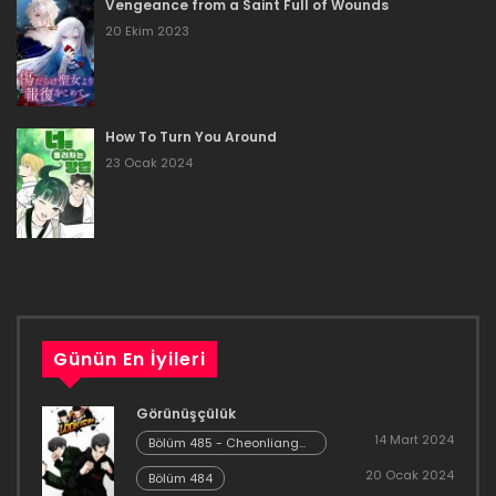
Vengeance from a Saint Full of Wounds
14 Şubat 2024
20 Ekim 2023
Bölüm 36
18 Ağustos 2023
How To Turn You Around
Bölüm 35
23 Ocak 2024
30 Haziran 2023
Bölüm 34
30 Haziran 2023
Bölüm 33
Günün En İyileri
30 Haziran 2023
Görünüşçülük
Bölüm 32
14 Mart 2024
Bölüm 485 - Cheonliang
[04]
20 Ocak 2024
25 Haziran 2023
Bölüm 484