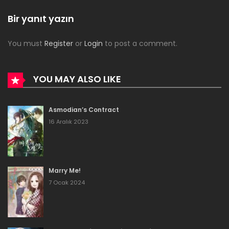
Bölüm 42
Bir yanıt yazın
16 Şubat 2024
You must
Register
or
Login
to post a comment.
Bölüm 41
14 Şubat 2024
YOU MAY ALSO LIKE
Bölüm 40
Asmodian’s Contract
14 Şubat 2024
16 Aralık 2023
Bölüm 39
14 Şubat 2024
Marry Me!
Bölüm 38
7 Ocak 2024
14 Şubat 2024
Bölüm 37