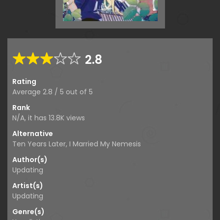
2.8
Rating
Average
2.8
/
5
out of
5
Rank
N/A, it has 13.8K views
Alternative
Ten Years Later, I Married My Nemesis
Author(s)
Updating
Artist(s)
Updating
Genre(s)