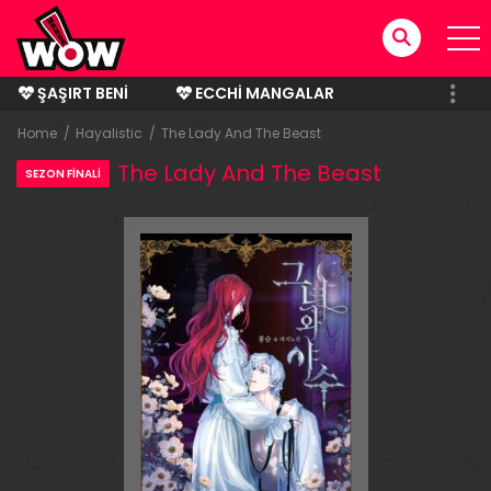
ŞAŞIRT BENI
ECCHI MANGALAR
BITMIŞ MANGALAR
Home
Hayalistic
The Lady And The Beast
The Lady And The Beast
SEZON FINALI