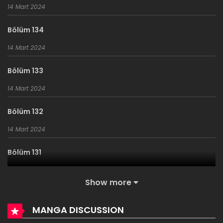
olarak dudaklarından kısa bir ödül verir… Sonra o insan ….
14 Mart 2024
Oldu mu?
Bölüm 134
14 Mart 2024
Bölüm 133
14 Mart 2024
Bölüm 132
14 Mart 2024
Bölüm 131
14 Mart 2024
Show more
Bölüm 130
MANGA DISCUSSION
16 Aralık 2023