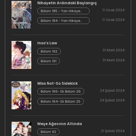
Nihayetin Ardındaki Başlangıç
16 Aralık 2023
11 Ocak 2024
Bölüm 185 - Yan Hikaye
Kısım 7
11 Ocak 2024
Bölüm 184 - Yan Hikaye
Bölüm 112
Kısım 6
16 Aralık 2023
Inso’s Law
Bölüm 111
31 Mart 2024
Bölüm 192
16 Aralık 2023
31 Mart 2024
Bölüm 191
Bölüm 110
16 Aralık 2023
Miss Not-So Sidekick
24 Şubat 2024
Bölüm 165- Ek Bölüm 26
Bölüm 109
24 Şubat 2024
Bölüm 164- Ek Bölüm 25
16 Aralık 2023
Bölüm 108
Meşe Ağacının Altında
21 Şubat 2024
Bölüm 92
16 Aralık 2023