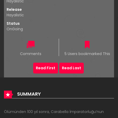
Hayalistic
Release
Hayalistic
Status
OnGoing
Comments
5 Users bookmarked This
Read First
Read Last
SUMMARY
Ölümünden 100 yıl sonra, Carabella İmparatorluğu’nun