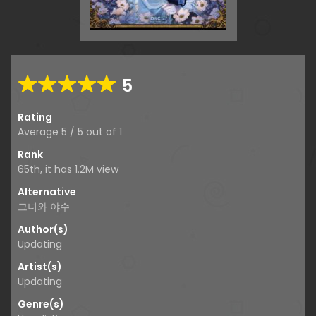
5
Rating
Average
5
/
5
out of
1
Rank
65th, it has 1.2M view
Alternative
그녀와 야수
Author(s)
Updating
Artist(s)
Updating
Genre(s)