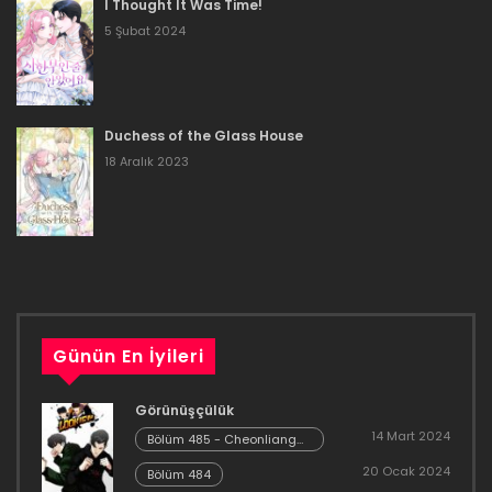
I Thought It Was Time!
16 Aralık 2023
5 Şubat 2024
Bölüm 123
16 Aralık 2023
Duchess of the Glass House
Bölüm 122
18 Aralık 2023
16 Aralık 2023
Bölüm 121
16 Aralık 2023
Bölüm 120
Günün En İyileri
16 Aralık 2023
Görünüşçülük
Bölüm 119
14 Mart 2024
Bölüm 485 - Cheonliang
[04]
20 Ocak 2024
16 Aralık 2023
Bölüm 484