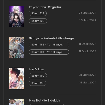
29 Ekim 2020
Rüyalardaki Özgürlük
Bölüm 42
9 Şubat 2024
Bölüm 127
29 Ekim 2020
9 Şubat 2024
Bölüm 126
Bölüm 41
Nihayetin Ardındaki Başlangıç
15 Ekim 2020
11 Ocak 2024
Bölüm 185 - Yan Hikaye
Kısım 7
Bölüm 40
11 Ocak 2024
Bölüm 184 - Yan Hikaye
Kısım 6
23 Eylül 2020
Bölüm 39
Inso’s Law
31 Mart 2024
Bölüm 192
22 Eylül 2020
31 Mart 2024
Bölüm 191
Bölüm 38
22 Eylül 2020
Miss Not-So Sidekick