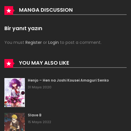
Bölüm 59
MANGA DISCUSSION
6 Ekim 2021
Bölüm 58
Bir yanıt yazın
22 Ağustos 2021
You must
Register
or
Login
to post a comment.
Bölüm 57
22 Ağustos 2021
YOU MAY ALSO LIKE
Bölüm 56
Henjo – Hen na Joshi Kousei Amaguri Senko
22 Ağustos 2021
31 Mayıs 2020
Bölüm 55
10 Haziran 2021
Slave B
Bölüm 54
15 Mayıs 2022
10 Haziran 2021