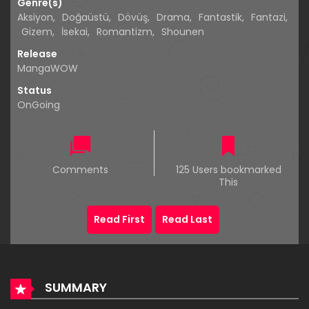
Genre(s)
Aksiyon
,
Doğaüstü
,
Dövüş
,
Drama
,
Fantastik
,
Fantazi
,
Gizem
,
İsekai
,
Romantizm
,
Shounen
Release
MangaWOW
Status
OnGoing
Comments
125 Users bookmarked
This
Read First
Read Last
SUMMARY