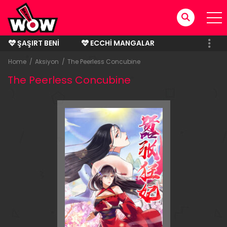
ŞAŞIRT BENI
ECCHI MANGALAR
BITMIŞ MANGALAR
Home
Aksiyon
The Peerless Concubine
The Peerless Concubine