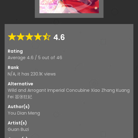
4.6
Rating
Average
4.6
/
5
out of
46
Rank
N/A, it has 230.1K views
Alternative
Wild and Arrogant Imperial Concubine Xiao Zhang Kuang
Fei 嚣张狂妃
Author(s)
You Dian Meng
Artist(s)
Guan Buzi