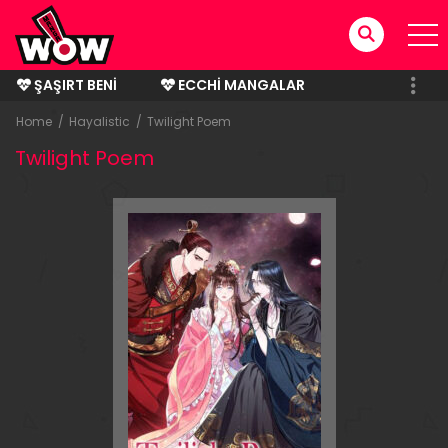
ŞAŞIRT BENI
ECCHI MANGALAR
BITMIŞ MANGALAR
Home
Hayalistic
Twilight Poem
Twilight Poem