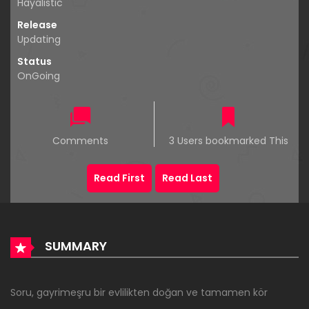
Hayalistic
Release
Updating
Status
OnGoing
Comments
3 Users bookmarked This
Read First
Read Last
SUMMARY
Soru, gayrimeşru bir evlilikten doğan ve tamamen kör