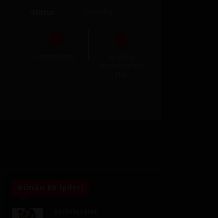
OnGoing
Status
Comments
16 Users
bookmarked
i
This
Günün En İyileri
Görünüşçülük