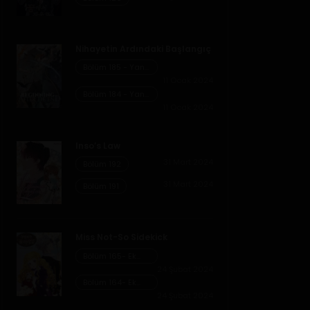
Nihayetin Ardındaki Başlangıç
Bölüm 185 - Yan
Hikaye Kısım 7
11 Ocak 2024
Bölüm 184 - Yan
Hikaye Kısım 6
11 Ocak 2024
Inso’s Law
31 Mart 2024
Bölüm 192
31 Mart 2024
Bölüm 191
Miss Not-So Sidekick
Bölüm 165- Ek
Bölüm 26
24 Şubat 2024
Bölüm 164- Ek
Bölüm 25
24 Şubat 2024