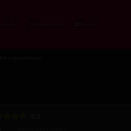
a Sayfa
Manga Listesi
Discord
BITMIŞ MANGALAR
4.3
Average
4.3
/
5
out of
3
g