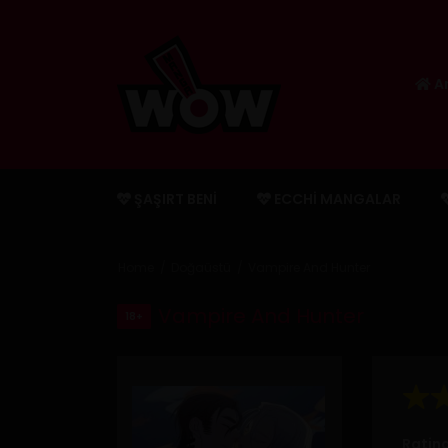
An
ŞAŞIRT BENI
ECCHI MANGALAR
Home
Doğaüstü
Vampire And Hunter
Vampire And Hunter
18+
Ratin