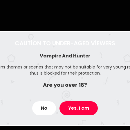
et ettiği bir ziyafette bir araya geldi. Ne olabilirdi? Bir
omik aşk hikayesi.
CAUTION TO UNDER-AGED VIEWERS
20 Aralık 2022
Vampire And Hunter
ins themes or scenes that may not be suitable for very young r
20 Aralık 2022
thus is blocked for their protection.
Are you over 18?
20 Aralık 2022
20 Aralık 2022
No
Yes, I am
20 Aralık 2022