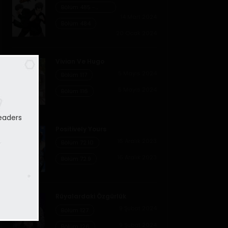
Bölüm 485 -
Cheonliang [04]
14 Mart 2024
Bölüm 484
20 Ocak 2024
Vivian Ve Hugo
5 Mayıs 2024
Bölüm 117
5 Mayıs 2024
Bölüm 116
eaders
Positively Yours
16 Aralık 2023
Bölüm 72.10
16 Aralık 2023
Bölüm 72.9
Rüyalardaki Özgürlük
9 Şubat 2024
Bölüm 127
9 Şubat 2024
Bölüm 126