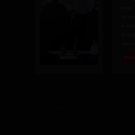
Rank
Altern
Autho
Artist
Genre
Read
SUMMARY
Bir zamanlar bir vampire aşık olan bir çocuk v