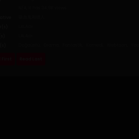
N/A, it has 34.9K views
吸血鬼和猎人
ative
LALAax
r(s)
LALAax
(s)
Doğaüstü
,
Drama
,
Fantastik
,
Komedi
,
Webtoon
,
Yao
(s)
 First
Read Last
ardı ve bir adam olduktan sonra onunla evlenmeye söz