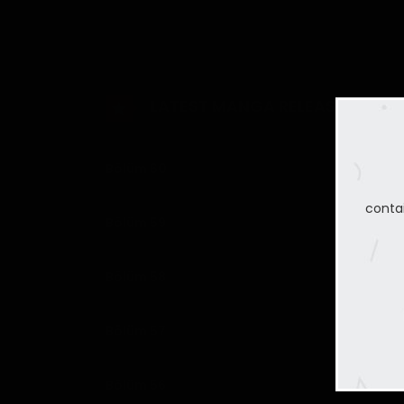
verdi. Yıllar sonra, avcı olan çocuğun vampire işar
vampir ve bir vampir avcısı arasındaki sevimli k
LATEST MANGA RELEASES
Bölüm 60
conta
Bölüm 59
Bölüm 58
Bölüm 57
Bölüm 56