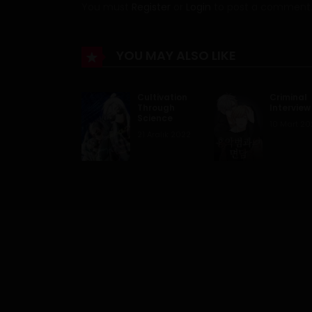
You must
Register
or
Login
to post a comment
Bölüm 48
Bölüm 47
YOU MAY ALSO LIKE
Bölüm 46
Cultivation
Criminal
Through
Interview
Science
10 Mart 20
Bölüm 45
21 Aralık 2022
Bölüm 44
Bölüm 43
Bölüm 42
Bölüm 41