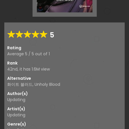
5
Rating
Average
5
/
5
out of
1
Rank
42nd, it has 1.6M view
Alternative
화이트 블러드, Unholy Blood
Author(s)
Updating
Artist(s)
Updating
Genre(s)