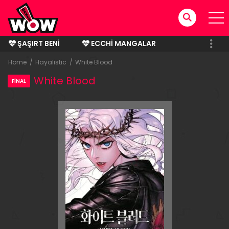
ŞAŞIRT BENI
ECCHI MANGALAR
BITMIŞ MANGALAR
Home
Hayalistic
White Blood
White Blood
FINAL