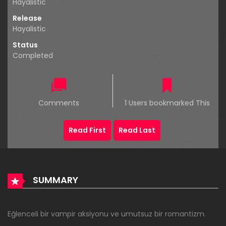
Hayalistic
Release
Hayalistic
Status
Completed
Comments
1 Users bookmarked This
Read First
Read Last
SUMMARY
Eğlenceli bir vampir aksiyonu ve umutsuz bir romantizm.