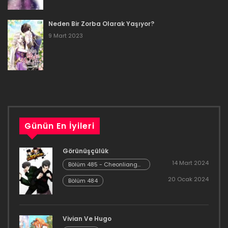
16 Aralık 2023
Neden Bir Zorba Olarak Yaşıyor?
Bölüm 78
9 Mart 2023
16 Aralık 2023
Bölüm 77
16 Aralık 2023
Bölüm 76
Günün En İyileri
16 Aralık 2023
Görünüşçülük
Bölüm 75
14 Mart 2024
Bölüm 485 - Cheonliang
[04]
20 Ocak 2024
16 Aralık 2023
Bölüm 484
Bölüm 74
Vivian Ve Hugo
16 Aralık 2023