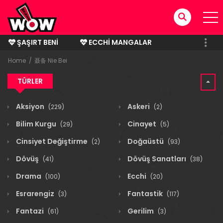
ŞAŞIRT BENI
ECCHI MANGALAR
BITMIŞ MANGALAR
Home
聂备 Nie Bei
TÜRLER
Aksiyon
Askeri
(229)
(2)
Bilim Kurgu
Cinayet
(29)
(5)
Cinsiyet Değiştirme
Doğaüstü
(2)
(93)
Dövüş
Dövüş Sanatları
(41)
(38)
Drama
Ecchi
(100)
(20)
Esrarengiz
Fantastik
(3)
(117)
Fantazi
Gerilim
(61)
(3)