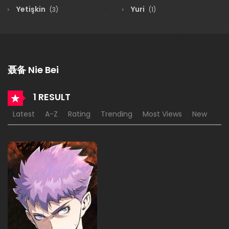
Yetişkin
Yuri
(3)
(1)
聂备 Nie Bei
1 RESULT
Latest
A-Z
Rating
Trending
Most Views
New