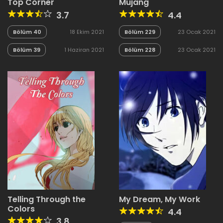
Top Corner
Mujang
3.7
4.4
Bölüm 40
18 Ekim 2021
Bölüm 229
23 Ocak 2021
Bölüm 39
1 Haziran 2021
Bölüm 228
23 Ocak 2021
Telling Through the
My Dream, My Work
Colors
4.4
3.8