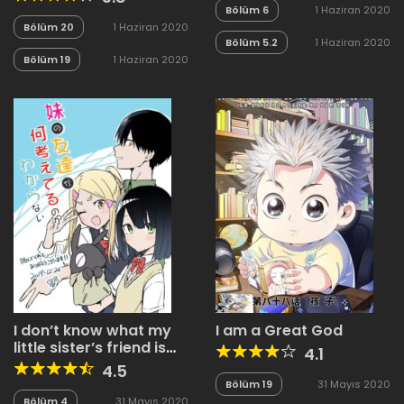
Bölüm 6
1 Haziran 2020
Bölüm 20
1 Haziran 2020
Bölüm 5.2
1 Haziran 2020
Bölüm 19
1 Haziran 2020
I don’t know what my
I am a Great God
little sister’s friend is
4.1
thinking!
4.5
Bölüm 19
31 Mayıs 2020
Bölüm 4
31 Mayıs 2020