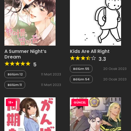
A Summer Night’s
Kids Are All Right
Dream
3.3
5
Bölüm 55
20 Ocak 2023
Bölüm 12
11 Mart 2023
Bölüm 54
20 Ocak 2023
Bölüm 11
11 Mart 2023
18+
GÜNCEL