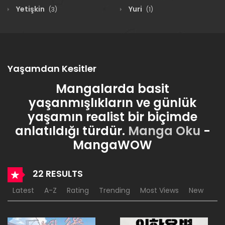
Yetişkin
Yuri
(3)
(1)
Yaşamdan Kesitler
Mangalarda basit
yaşanmışlıkların ve günlük
yaşamın realist bir biçimde
anlatıldığı türdür.
Manga Oku
-
MangaWOW
22 RESULTS
Latest
A-Z
Rating
Trending
Most Views
New