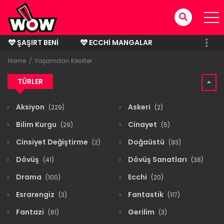
ŞAŞIRT BENI
ECCHI MANGALAR
BITMIŞ MANGALAR
Home
Yaşamdan Kesitler
TÜRLER
Aksiyon
Askeri
(229)
(2)
Bilim Kurgu
Cinayet
(29)
(5)
Cinsiyet Değiştirme
Doğaüstü
(2)
(93)
Dövüş
Dövüş Sanatları
(41)
(38)
Drama
Ecchi
(100)
(20)
Esrarengiz
Fantastik
(3)
(117)
Fantazi
Gerilim
(61)
(3)