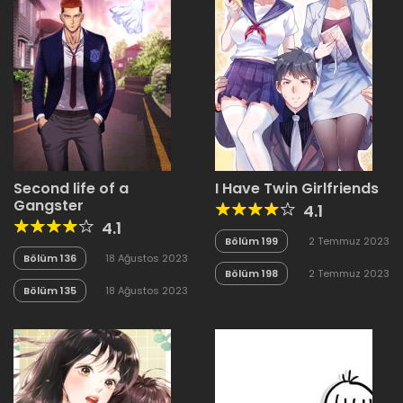
Second life of a
I Have Twin Girlfriends
Gangster
4.1
4.1
Bölüm 199
2 Temmuz 2023
Bölüm 136
18 Ağustos 2023
Bölüm 198
2 Temmuz 2023
Bölüm 135
18 Ağustos 2023