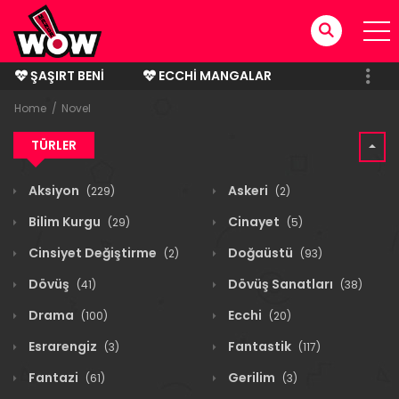
ŞAŞIRT BENI
ECCHI MANGALAR
BITMIŞ MANGALAR
Home
Novel
TÜRLER
Aksiyon
Askeri
(229)
(2)
Bilim Kurgu
Cinayet
(29)
(5)
Cinsiyet Değiştirme
Doğaüstü
(2)
(93)
Dövüş
Dövüş Sanatları
(41)
(38)
Drama
Ecchi
(100)
(20)
Esrarengiz
Fantastik
(3)
(117)
Fantazi
Gerilim
(61)
(3)