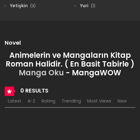
Yetişkin
Yuri
(3)
(1)
Novel
Animelerin ve Mangaların Kitap
Roman Halidir. ( En Basit Tabirle )
Manga Oku
- MangaWOW
0 RESULTS
Latest
A-Z
Rating
Trending
Most Views
New