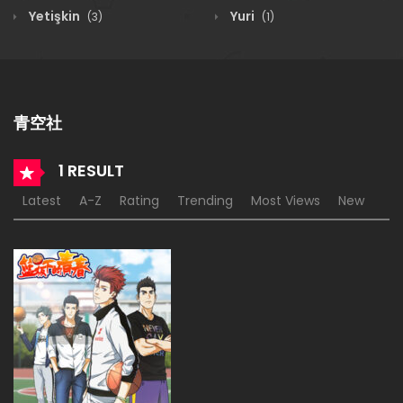
Yetişkin
Yuri
(3)
(1)
青空社
1 RESULT
Latest
A-Z
Rating
Trending
Most Views
New