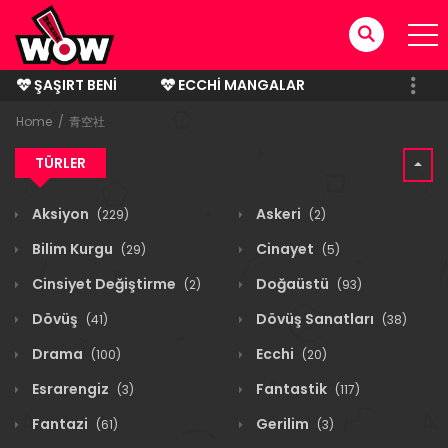
ŞAŞIRT BENI
ECCHI MANGALAR
BITMIŞ MANGALAR
Home
青空社
TÜRLER
Aksiyon
Askeri
(229)
(2)
Bilim Kurgu
Cinayet
(29)
(5)
Cinsiyet Değiştirme
Doğaüstü
(2)
(93)
Dövüş
Dövüş Sanatları
(41)
(38)
Drama
Ecchi
(100)
(20)
Esrarengiz
Fantastik
(3)
(117)
Fantazi
Gerilim
(61)
(3)