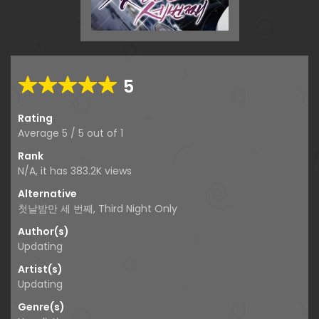
5
Rating
Average
5
/
5
out of
1
Rank
N/A, it has 383.2K views
Alternative
첫날밤만 세 번째, Third Night Only
Author(s)
Updating
Artist(s)
Updating
Genre(s)