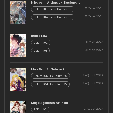
Nihayetin Ardındaki Başlangıç
16 Aralık 2023
11 Ocak 2024
Bölüm 185 - Yan Hikaye
Kısım 7
11 Ocak 2024
Bölüm 184 - Yan Hikaye
Bölüm 28
Kısım 6
16 Aralık 2023
Inso’s Law
Bölüm 27
31 Mart 2024
Bölüm 192
16 Aralık 2023
31 Mart 2024
Bölüm 191
Bölüm 26
16 Aralık 2023
Miss Not-So Sidekick
24 Şubat 2024
Bölüm 165- Ek Bölüm 26
Bölüm 25
24 Şubat 2024
Bölüm 164- Ek Bölüm 25
16 Aralık 2023
Bölüm 24
Meşe Ağacının Altında
21 Şubat 2024
Bölüm 92
16 Aralık 2023