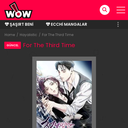
ŞAŞIRT BENI
ECCHI MANGALAR
BITMIŞ MANGALAR
Home
Hayalistic
For The Third Time
For The Third Time
GÜNCEL