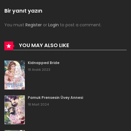
Bölüm 45
Bir yanıt yazın
9 Ocak 2024
You must
Register
or
Login
to post a comment.
Bölüm 44
16 Aralık 2023
YOU MAY ALSO LIKE
Bölüm 43
Kidnapped Bride
16 Aralık 2023
18 Aralık 2023
Bölüm 42
16 Aralık 2023
Pamuk Prensesin Üvey Annesi
Bölüm 41
18 Mart 2024
16 Aralık 2023
Bölüm 40