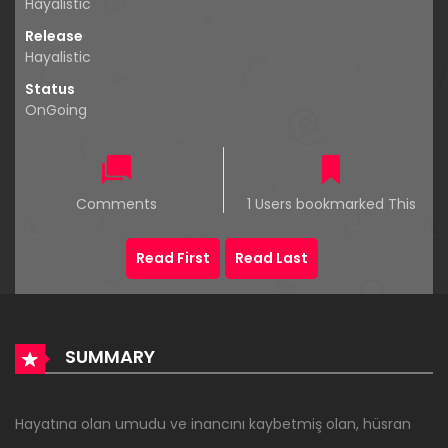
Hayalistic
Release
Hayalistic
Status
OnGoing
Comments
1 Users bookmarked This
Read First
Read Last
SUMMARY
Hayatına olan umudu ve inancını kaybetmiş olan, hüsran