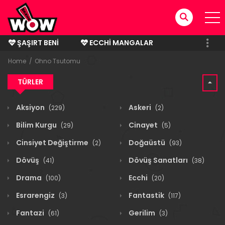
ŞAŞIRT BENI
ECCHI MANGALAR
BITMIŞ MANGALAR
Home
Ohno Tsutomu
TÜRLER
Aksiyon
Askeri
(229)
(2)
Bilim Kurgu
Cinayet
(29)
(5)
Cinsiyet Değiştirme
Doğaüstü
(2)
(93)
Dövüş
Dövüş Sanatları
(41)
(38)
Drama
Ecchi
(100)
(20)
Esrarengiz
Fantastik
(3)
(117)
Fantazi
Gerilim
(61)
(3)