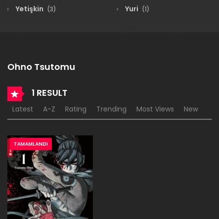
Yetişkin
Yuri
(3)
(1)
Ohno Tsutomu
1 RESULT
Latest
A-Z
Rating
Trending
Most Views
New
TAMAMLANDI