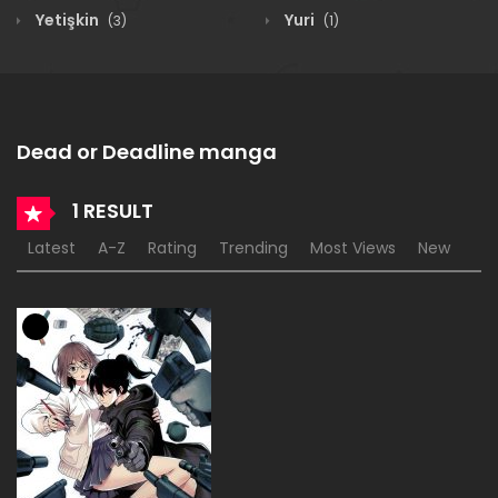
Yetişkin
Yuri
(3)
(1)
Dead or Deadline manga
1 RESULT
Latest
A-Z
Rating
Trending
Most Views
New