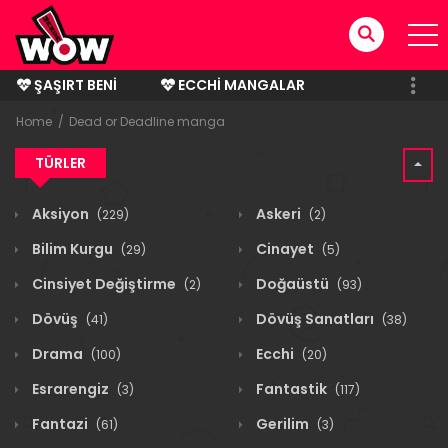
ŞAŞIRT BENI
ECCHI MANGALAR
BITMIŞ MANGALAR
Home
Dead or Deadline manga
TÜRLER
Aksiyon
Askeri
(229)
(2)
Bilim Kurgu
Cinayet
(29)
(5)
Cinsiyet Değiştirme
Doğaüstü
(2)
(93)
Dövüş
Dövüş Sanatları
(41)
(38)
Drama
Ecchi
(100)
(20)
Esrarengiz
Fantastik
(3)
(117)
Fantazi
Gerilim
(61)
(3)