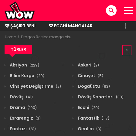
ŞAŞIRT BENI
ECCHI MANGALAR
BITMIŞ MANGALAR
Home
Dragon Recipe manga oku
TÜRLER
Aksiyon
Askeri
(229)
(2)
Bilim Kurgu
Cinayet
(29)
(5)
Cinsiyet Değiştirme
Doğaüstü
(2)
(93)
Dövüş
Dövüş Sanatları
(41)
(38)
Drama
Ecchi
(100)
(20)
Esrarengiz
Fantastik
(3)
(117)
Fantazi
Gerilim
(61)
(3)