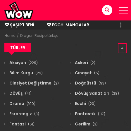
ŞAŞIRT BENI
ECCHI MANGALAR
BITMIŞ MANGALAR
Home
Dragon Recipe türkçe
TÜRLER
Aksiyon
Askeri
(229)
(2)
Bilim Kurgu
Cinayet
(29)
(5)
Cinsiyet Değiştirme
Doğaüstü
(2)
(93)
Dövüş
Dövüş Sanatları
(41)
(38)
Drama
Ecchi
(100)
(20)
Esrarengiz
Fantastik
(3)
(117)
Fantazi
Gerilim
(61)
(3)