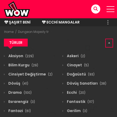
ŞAŞIRT BENI
ECCHI MANGALAR
BITMIŞ MANGALAR
Home
Dungeon Majesty tr
TÜRLER
Aksiyon
Askeri
(229)
(2)
Bilim Kurgu
Cinayet
(29)
(5)
Cinsiyet Değiştirme
Doğaüstü
(2)
(93)
Dövüş
Dövüş Sanatları
(41)
(38)
Drama
Ecchi
(100)
(20)
Esrarengiz
Fantastik
(3)
(117)
Fantazi
Gerilim
(61)
(3)