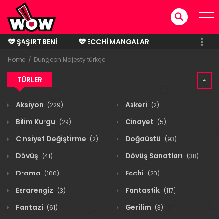
ŞAŞIRT BENI
ECCHI MANGALAR
BITMIŞ MANGALAR
Home
Dungeon Majesty türkçe
TÜRLER
Aksiyon
Askeri
(229)
(2)
Bilim Kurgu
Cinayet
(29)
(5)
Cinsiyet Değiştirme
Doğaüstü
(2)
(93)
Dövüş
Dövüş Sanatları
(41)
(38)
Drama
Ecchi
(100)
(20)
Esrarengiz
Fantastik
(3)
(117)
Fantazi
Gerilim
(61)
(3)