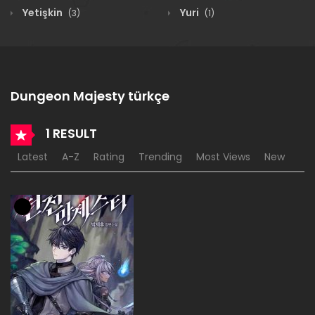
Yetişkin
Yuri
(3)
(1)
Dungeon Majesty türkçe
1 RESULT
Latest
A-Z
Rating
Trending
Most Views
New