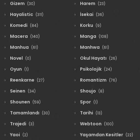
Gizem
Harem
(30)
(23)
Hayalistic
İsekai
(311)
(36)
Komedi
Korku
(84)
(9)
Macera
Manga
(140)
(108)
Manhua
Manhwa
(61)
(61)
Novel
Okul Hayatı
(0)
(26)
Oyun
Psikolojik
(1)
(24)
Reenkarne
Romantizm
(27)
(76)
Seinen
Shoujo
(34)
(8)
Shounen
Spor
(59)
(1)
Tamamlandı
Tarihi
(30)
(13)
Trajedi
Webtoon
(3)
(100)
Yaoi
Yaşamdan Kesitler
(2)
(22)