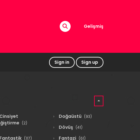
Gelişmiş
Sign in
Sign up
Cinsiyet
Doğaüstü
(93)
ğiştirme
(2)
Dövüş
(41)
Fantastik
Fantazi
(117)
(61)