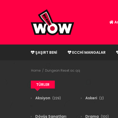
An
ŞAŞIRT BENI
ECCHI MANGALAR
Home
Dungeon Reset ac.qq
TÜRLER
Aksiyon
Askeri
(229)
(2)
Dövüş Sanatları
Drama
(100)