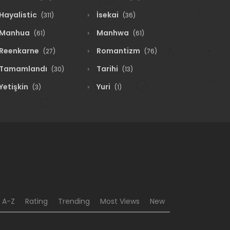
Hayalistic
İsekai
(311)
(36)
Manhua
Manhwa
(61)
(61)
Reenkarne
Romantizm
(27)
(76)
Tamamlandı
Tarihi
(30)
(13)
Yetişkin
Yuri
(3)
(1)
A-Z
Rating
Trending
Most Views
New