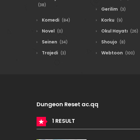
(38)
Gerilim
(3)
Komedi
Korku
(84)
(9)
Novel
Okul Hayatı
(0)
(26)
Seinen
Shoujo
(34)
(8)
Trajedi
Webtoon
(3)
(100)
Dungeon Reset ac.qq
1 RESULT