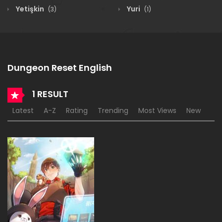
Yetişkin
Yuri
(3)
(1)
Dungeon Reset English
1 RESULT
Latest
A-Z
Rating
Trending
Most Views
New