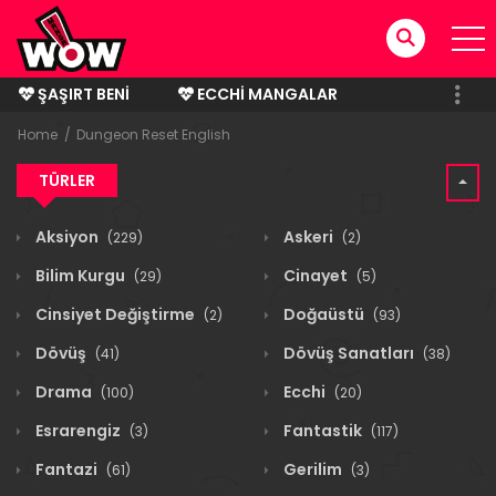
ŞAŞIRT BENI
ECCHI MANGALAR
BITMIŞ MANGALAR
Home
Dungeon Reset English
TÜRLER
Aksiyon
Askeri
(229)
(2)
Bilim Kurgu
Cinayet
(29)
(5)
Cinsiyet Değiştirme
Doğaüstü
(2)
(93)
Dövüş
Dövüş Sanatları
(41)
(38)
Drama
Ecchi
(100)
(20)
Esrarengiz
Fantastik
(3)
(117)
Fantazi
Gerilim
(61)
(3)