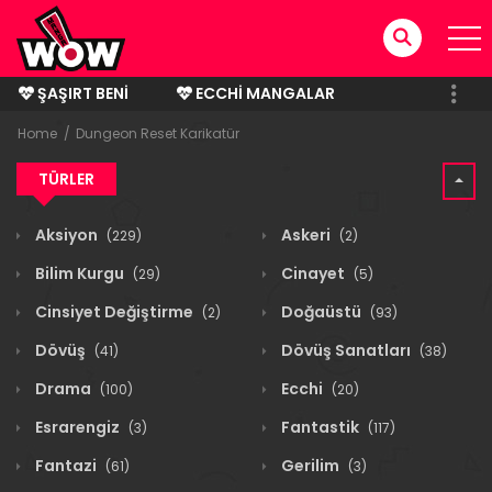
ŞAŞIRT BENI
ECCHI MANGALAR
BITMIŞ MANGALAR
Home
Dungeon Reset Karikatür
TÜRLER
Aksiyon
Askeri
(229)
(2)
Bilim Kurgu
Cinayet
(29)
(5)
Cinsiyet Değiştirme
Doğaüstü
(2)
(93)
Dövüş
Dövüş Sanatları
(41)
(38)
Drama
Ecchi
(100)
(20)
Esrarengiz
Fantastik
(3)
(117)
Fantazi
Gerilim
(61)
(3)