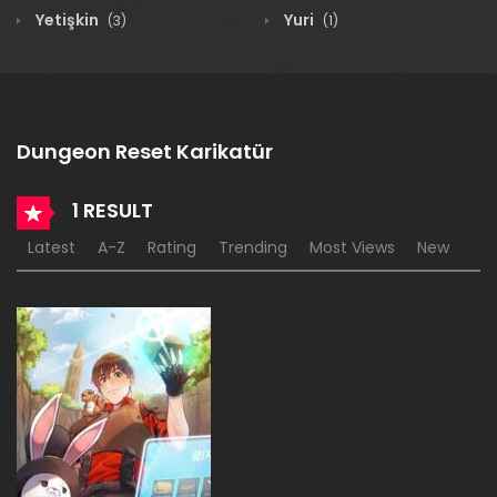
Yetişkin
Yuri
(3)
(1)
Dungeon Reset Karikatür
1 RESULT
Latest
A-Z
Rating
Trending
Most Views
New