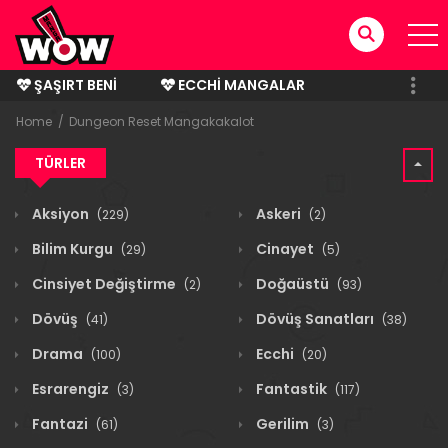
ŞAŞIRT BENI
ECCHI MANGALAR
BITMIŞ MANGALAR
Home
Dungeon Reset Mangakakalot
TÜRLER
Aksiyon
Askeri
(229)
(2)
Bilim Kurgu
Cinayet
(29)
(5)
Cinsiyet Değiştirme
Doğaüstü
(2)
(93)
Dövüş
Dövüş Sanatları
(41)
(38)
Drama
Ecchi
(100)
(20)
Esrarengiz
Fantastik
(3)
(117)
Fantazi
Gerilim
(61)
(3)