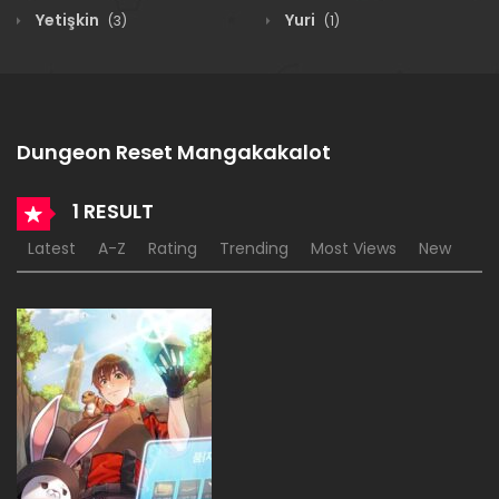
Yetişkin
Yuri
(3)
(1)
Dungeon Reset Mangakakalot
1 RESULT
Latest
A-Z
Rating
Trending
Most Views
New