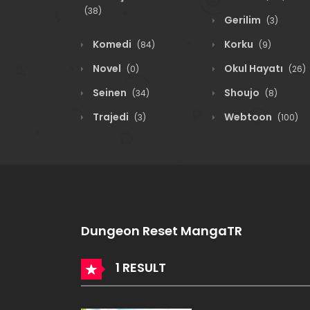
(38)
Gerilim
(3)
Komedi
Korku
(84)
(9)
Novel
Okul Hayatı
(0)
(26)
Seinen
Shoujo
(34)
(8)
Trajedi
Webtoon
(3)
(100)
Dungeon Reset MangaTR
1 RESULT