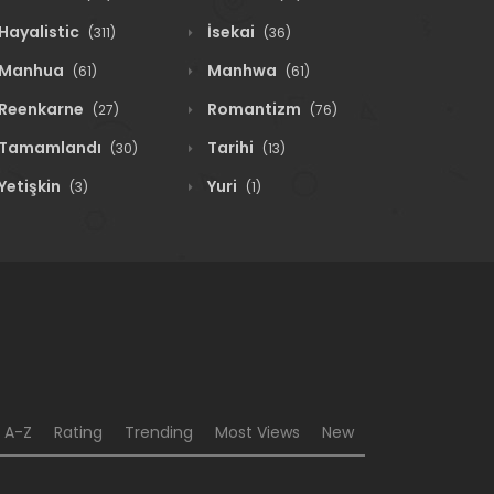
Hayalistic
İsekai
(311)
(36)
Manhua
Manhwa
(61)
(61)
Reenkarne
Romantizm
(27)
(76)
Tamamlandı
Tarihi
(30)
(13)
Yetişkin
Yuri
(3)
(1)
A-Z
Rating
Trending
Most Views
New