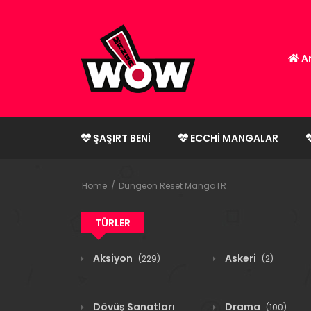
An
ŞAŞIRT BENI
ECCHI MANGALAR
Home
Dungeon Reset MangaTR
TÜRLER
Aksiyon
Askeri
(229)
(2)
Dövüş Sanatları
Drama
(100)