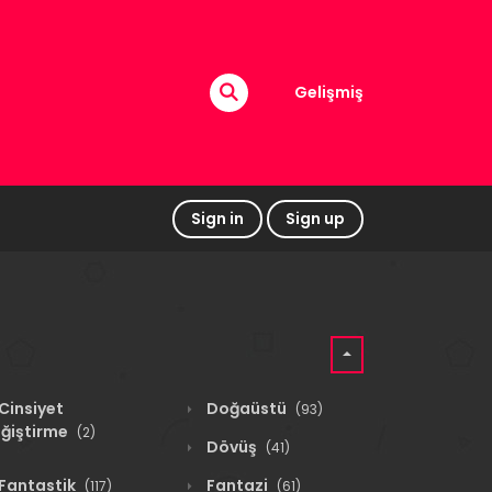
Gelişmiş
Sign in
Sign up
Cinsiyet
Doğaüstü
(93)
ğiştirme
(2)
Dövüş
(41)
Fantastik
Fantazi
(117)
(61)