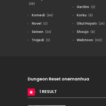
(38)
Gerilim
(3)
Komedi
Korku
(84)
(9)
Novel
Okul Hayatı
(0)
(26)
Seinen
Shoujo
(34)
(8)
Trajedi
Webtoon
(3)
(100)
Dungeon Reset onemanhua
1 RESULT