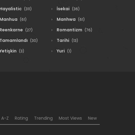
Hayalistic
İsekai
(311)
(36)
Manhua
Manhwa
(61)
(61)
Reenkarne
Romantizm
(27)
(76)
Tamamlandı
Tarihi
(30)
(13)
Yetişkin
Yuri
(3)
(1)
A-Z
Rating
Trending
Most Views
New