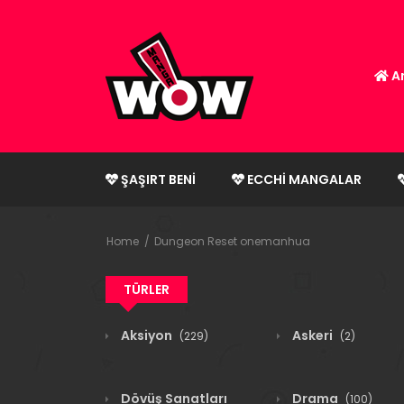
An
ŞAŞIRT BENI
ECCHI MANGALAR
Home
Dungeon Reset onemanhua
TÜRLER
Aksiyon
Askeri
(229)
(2)
Dövüş Sanatları
Drama
(100)