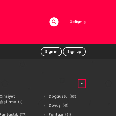
Gelişmiş
Sign in
Sign up
Cinsiyet
Doğaüstü
(93)
ğiştirme
(2)
Dövüş
(41)
Fantastik
Fantazi
(117)
(61)