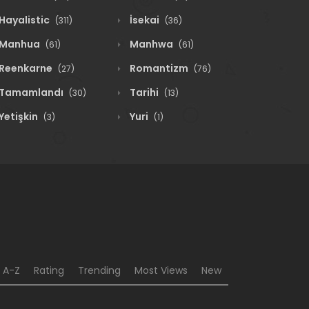
Hayalistic
İsekai
(311)
(36)
Manhua
Manhwa
(61)
(61)
Reenkarne
Romantizm
(27)
(76)
Tamamlandı
Tarihi
(30)
(13)
Yetişkin
Yuri
(3)
(1)
A-Z
Rating
Trending
Most Views
New