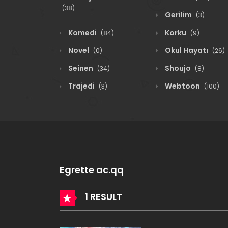
(38)
Gerilim
(3)
Komedi
Korku
(84)
(9)
Novel
Okul Hayatı
(0)
(26)
Seinen
Shoujo
(34)
(8)
Trajedi
Webtoon
(3)
(100)
Egrette ac.qq
1 RESULT