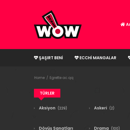
An
ŞAŞIRT BENI
ECCHI MANGALAR
Home
Egrette ac.qq
TÜRLER
Aksiyon
Askeri
(229)
(2)
Dövüş Sanatları
Drama
(100)