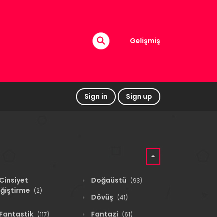
Gelişmiş
Sign in
Sign up
Cinsiyet
Doğaüstü
(93)
ğiştirme
(2)
Dövüş
(41)
Fantastik
Fantazi
(117)
(61)