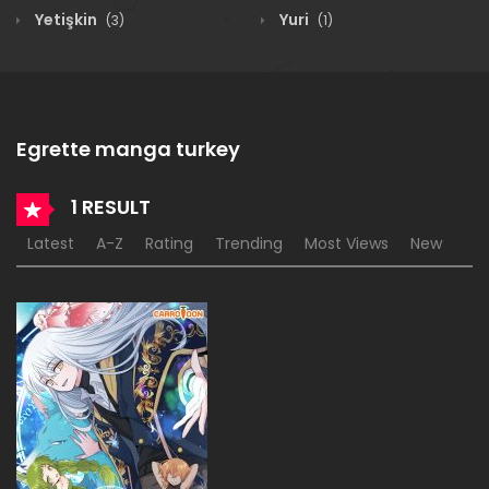
Yetişkin
Yuri
(3)
(1)
Egrette manga turkey
1 RESULT
Latest
A-Z
Rating
Trending
Most Views
New