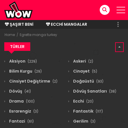
ŞAŞIRT BENI
ECCHI MANGALAR
BITMIŞ MANGALAR
Home
Egrette manga turkey
TÜRLER
Aksiyon
Askeri
(229)
(2)
Bilim Kurgu
Cinayet
(29)
(5)
Cinsiyet Değiştirme
Doğaüstü
(2)
(93)
Dövüş
Dövüş Sanatları
(41)
(38)
Drama
Ecchi
(100)
(20)
Esrarengiz
Fantastik
(3)
(117)
Fantazi
Gerilim
(61)
(3)