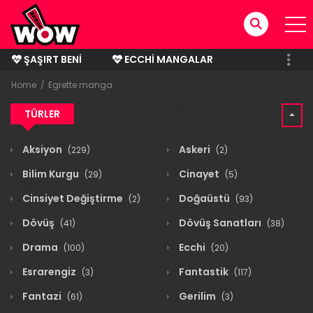
ŞAŞIRT BENI
ECCHI MANGALAR
BITMIŞ MANGALAR
Home
Egrette manga
TÜRLER
Aksiyon
Askeri
(229)
(2)
Bilim Kurgu
Cinayet
(29)
(5)
Cinsiyet Değiştirme
Doğaüstü
(2)
(93)
Dövüş
Dövüş Sanatları
(41)
(38)
Drama
Ecchi
(100)
(20)
Esrarengiz
Fantastik
(3)
(117)
Fantazi
Gerilim
(61)
(3)