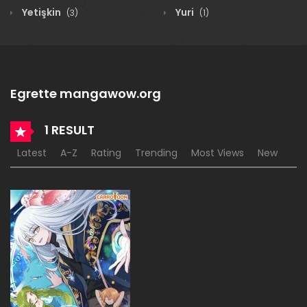
Yetişkin
Yuri
(3)
(1)
Egrette mangawow.org
1 RESULT
Latest
A-Z
Rating
Trending
Most Views
New