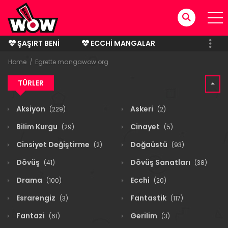
ŞAŞIRT BENI
ECCHI MANGALAR
BITMIŞ MANGALAR
Home
Egrette mangawow.org
TÜRLER
Aksiyon
Askeri
(229)
(2)
Bilim Kurgu
Cinayet
(29)
(5)
Cinsiyet Değiştirme
Doğaüstü
(2)
(93)
Dövüş
Dövüş Sanatları
(41)
(38)
Drama
Ecchi
(100)
(20)
Esrarengiz
Fantastik
(3)
(117)
Fantazi
Gerilim
(61)
(3)