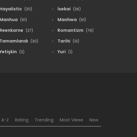
Hayalistic
İsekai
(311)
(36)
Manhua
Manhwa
(61)
(61)
Reenkarne
Romantizm
(27)
(76)
Tamamlandı
Tarihi
(30)
(13)
Yetişkin
Yuri
(3)
(1)
A-Z
Rating
Trending
Most Views
New