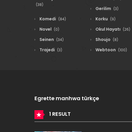
(38)
Gerilim
(3)
Komedi
Korku
(84)
(9)
Novel
Okul Hayatı
(0)
(26)
Seinen
Shoujo
(34)
(8)
Trajedi
Webtoon
(3)
(100)
Egrette manhwa türkçe
1 RESULT