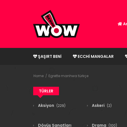
An
ŞAŞIRT BENI
ECCHI MANGALAR
Home
Egrette manhwa türkçe
TÜRLER
Aksiyon
Askeri
(229)
(2)
Dövüş Sanatları
Drama
(100)