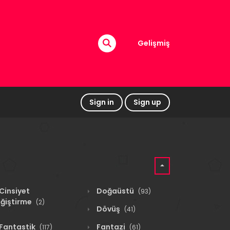
Gelişmiş
Sign in
Sign up
Cinsiyet
Doğaüstü
(93)
ğiştirme
(2)
Dövüş
(41)
Fantastik
Fantazi
(117)
(61)