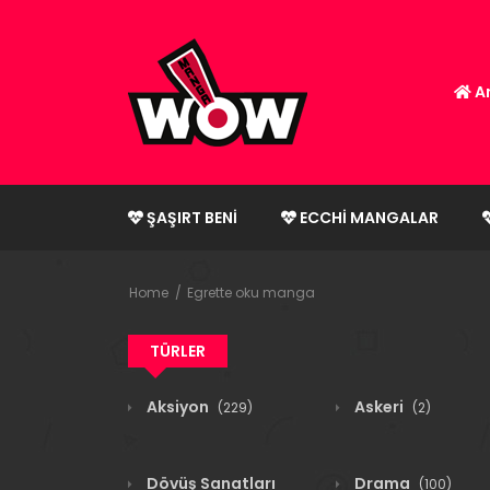
An
ŞAŞIRT BENI
ECCHI MANGALAR
Home
Egrette oku manga
TÜRLER
Aksiyon
Askeri
(229)
(2)
Dövüş Sanatları
Drama
(100)