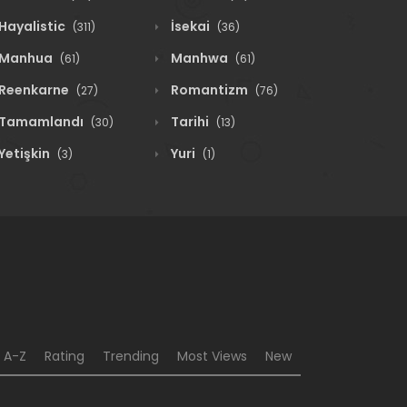
Hayalistic
İsekai
(311)
(36)
Manhua
Manhwa
(61)
(61)
Reenkarne
Romantizm
(27)
(76)
Tamamlandı
Tarihi
(30)
(13)
Yetişkin
Yuri
(3)
(1)
A-Z
Rating
Trending
Most Views
New