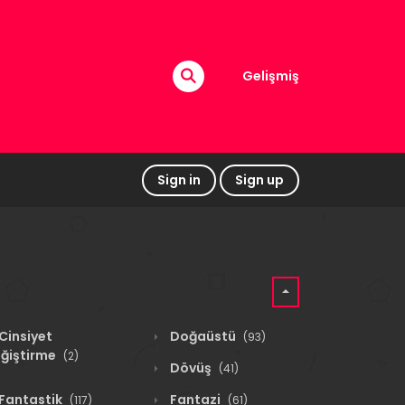
Gelişmiş
Sign in
Sign up
Cinsiyet
Doğaüstü
(93)
ğiştirme
(2)
Dövüş
(41)
Fantastik
Fantazi
(117)
(61)