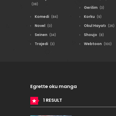
(38)
Gerilim
(3)
Komedi
Korku
(84)
(9)
Novel
Okul Hayatı
(0)
(26)
Seinen
Shoujo
(34)
(8)
Trajedi
Webtoon
(3)
(100)
Egrette oku manga
1 RESULT