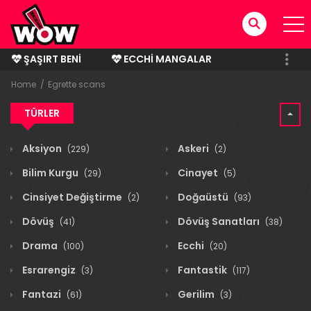
ŞAŞIRT BENI
ECCHI MANGALAR
BITMIŞ MANGALAR
Home
Egrette scans
TÜRLER
Aksiyon
Askeri
(229)
(2)
Bilim Kurgu
Cinayet
(29)
(5)
Cinsiyet Değiştirme
Doğaüstü
(2)
(93)
Dövüş
Dövüş Sanatları
(41)
(38)
Drama
Ecchi
(100)
(20)
Esrarengiz
Fantastik
(3)
(117)
Fantazi
Gerilim
(61)
(3)