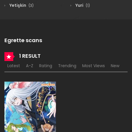
Yetişkin
Yuri
(3)
(1)
Egrette scans
1 RESULT
Latest
A-Z
Rating
Trending
Most Views
New