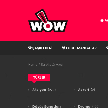
An
ŞAŞIRT BENI
ECCHI MANGALAR
Home
Egrette türkçesi
TÜRLER
Aksiyon
Askeri
(229)
(2)
Dövüş Sanatları
Drama
(100)