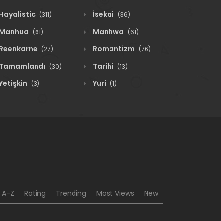
Hayalistic
İsekai
(311)
(36)
Manhua
Manhwa
(61)
(61)
Reenkarne
Romantizm
(27)
(76)
Tamamlandı
Tarihi
(30)
(13)
Yetişkin
Yuri
(3)
(1)
A-Z
Rating
Trending
Most Views
New