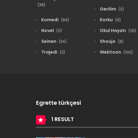
(38)
Gerilim
(3)
Komedi
Korku
(84)
(9)
Novel
Okul Hayatı
(0)
(26)
Seinen
Shoujo
(34)
(8)
Trajedi
Webtoon
(3)
(100)
Egrette türkçesi
1 RESULT