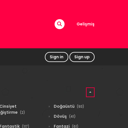
Gelişmiş
Sign in
Sign up
Cinsiyet
Doğaüstü
(93)
ğiştirme
(2)
Dövüş
(41)
Fantastik
Fantazi
(117)
(61)