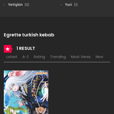
Yetişkin
Yuri
(3)
(1)
Egrette turkish kebab
1 RESULT
Latest
A-Z
Rating
Trending
Most Views
New