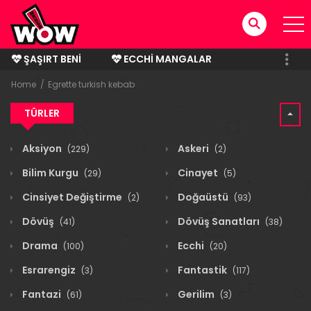
ŞAŞIRT BENI
ECCHI MANGALAR
BITMIŞ MANGALAR
Home
Egrette turkish kebab
TÜRLER
Aksiyon
Askeri
(229)
(2)
Bilim Kurgu
Cinayet
(29)
(5)
Cinsiyet Değiştirme
Doğaüstü
(2)
(93)
Dövüş
Dövüş Sanatları
(41)
(38)
Drama
Ecchi
(100)
(20)
Esrarengiz
Fantastik
(3)
(117)
Fantazi
Gerilim
(61)
(3)