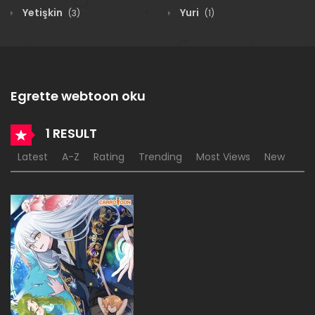
Yetişkin
Yuri
(3)
(1)
Egrette webtoon oku
1 RESULT
Latest
A-Z
Rating
Trending
Most Views
New